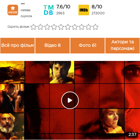
—
7.6/10
8/10
немає
2963
272000
оцінок
Оцініть фільм:
Актори та
Всё про фільм
Відео 8
Фото 61
персонажі
2:37