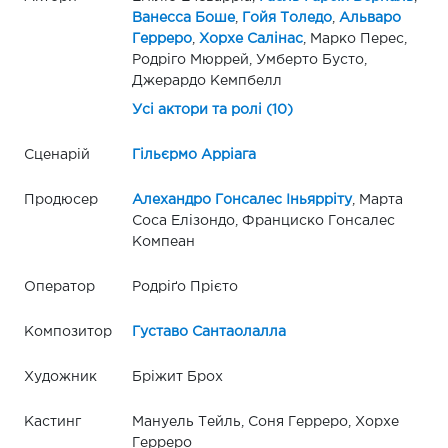
Ванесса Боше
,
Гойя Толедо
,
Альваро
Герреро
,
Хорхе Салінас
, Марко Перес,
Родріго Мюррей, Умберто Бусто,
Джерардо Кемпбелл
Усі актори та ролі (10)
Сценарій
Гільєрмо Арріага
Продюсер
Алехандро Гонсалес Іньярріту
, Марта
Соса Елізондо, Франциско Гонсалес
Компеан
Оператор
Родріґо Прієто
Композитор
Густаво Сантаолалла
Художник
Бріжит Брох
Кастинг
Мануель Тейль, Соня Герреро, Хорхе
Герреро