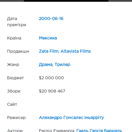
Дата
2000
-
06
-
16
прем'єри
Країна
Мексика
Продакшн
Zeta Film
,
Altavista Films
Жанр
Драма
,
Трилер
Бюджет
$2 000 000
Збори
$20 908 467
Сайт
Режисер
Алехандро Гонсалес Іньярріту
Актори
Еміліо Ечеварріа,
Гаель Гарсія Берналь
,