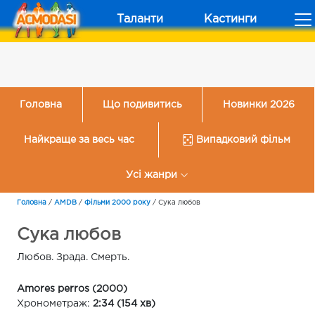
Таланти
Кастинги
Головна
Що подивитись
Новинки 2026
Найкраще за весь час
Випадковий фільм
Усі жанри
Головна
/
AMDB
/
Фільми 2000 року
/
Сука любов
Сука любов
Любов. Зрада. Смерть.
Amores perros (2000)
Хронометраж:
2:34 (154 хв)