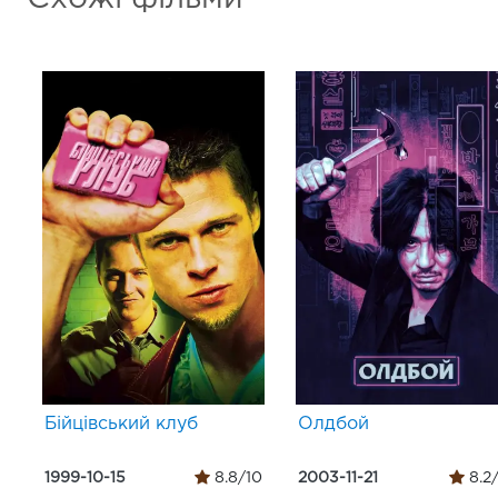
Бійцівський клуб
Олдбой
1999-10-15
8.8/10
2003-11-21
8.2