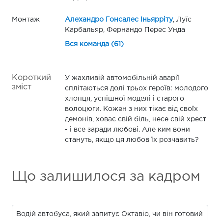
Монтаж
Алехандро Гонсалес Іньярріту
, Луїс
Карбальяр, Фернандо Перес Унда
Вся команда (61)
Короткий
У жахливій автомобільній аварії
зміст
сплітаються долі трьох героїв: молодого
хлопця, успішної моделі і старого
волоцюги. Кожен з них тікає від своїх
демонів, ховає свій біль, несе свій хрест
- і все заради любові. Але ким вони
стануть, якщо ця любов їх розчавить?
Що залишилося за кадром
Водій автобуса, який запитує Октавіо, чи він готовий