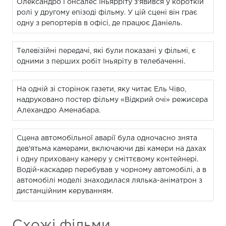
Олександро Гонсалес Іньярріту з'явився у короткій
ролі у другому епізоді фільму. У цій сцені він грає
одну з репортерів в офісі, де працює Даніель.
Телевізійні передачі, які були показані у фільмі, є
одними з перших робіт Іньяріту в телебаченні.
На одній зі сторінок газети, яку читає Ель Чіво,
надруковано постер фільму «Відкрий очі» режисера
Алехандро Аменабара.
Сцена автомобільної аварії була одночасно знята
дев'ятьма камерами, включаючи дві камери на дахах
і одну приховану камеру у сміттєвому контейнері.
Водій-каскадер перебував у чорному автомобілі, а в
автомобілі моделі знаходилася лялька-аніматрон з
дистанційним керуванням.
Схожі фільми