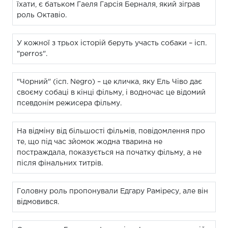
їхати, є батьком Гаеля Гарсія Берналя, який зіграв
роль Октавіо.
У кожної з трьох історій беруть участь собаки – ісп.
"perros".
"Чорний" (ісп. Negro) – це кличка, яку Ель Чіво дає
своєму собаці в кінці фільму, і водночас це відомий
псевдонім режисера фільму.
На відміну від більшості фільмів, повідомлення про
те, що під час зйомок жодна тварина не
постраждала, показується на початку фільму, а не
після фінальних титрів.
Головну роль пропонували Едгару Раміресу, але він
відмовився.