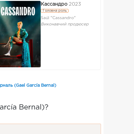
Кассандро
2023
Головна роль
Saúl "Cassandro"
Виконавчий продюсер
рналь (Gael García Bernal)
rcía Bernal)?