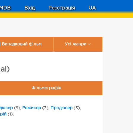
MDB
Вхід
Реєстрація
UA
Випадковий фільм
Усі жанри
al)
Фільмографія
дюсер
(9),
Режисер
(3),
Продюсер
(3),
рій
(1),