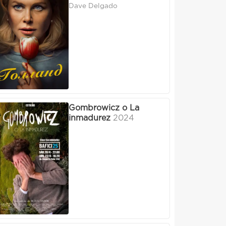
Dave Delgado
Gombrowicz o La
inmadurez
2024