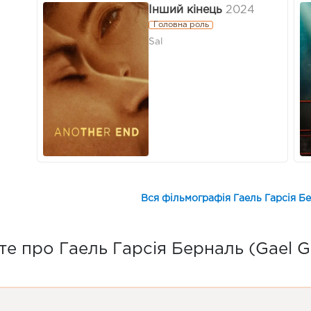
Інший кінець
2024
Головна роль
Sal
Вся фільмографія Гаель Гарсія Бе
е про Гаель Гарсія Берналь (Gael Ga