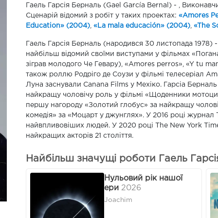
Гаель Гарсія Берналь (Gael García Bernal) - , Виконав
Сценарій відомий з робіт у таких проектах:
«Amores Pe
Education» (2004)
,
«La mala educación» (2004)
,
«The S
Гаель Гарсія Берналь (народився 30 листопада 1978) -
найбільш відомий своїми виступами у фільмах «Погана
зіграв молодого Че Гевару), «Amores perros», «Y tu ma
також роллю Родріго де Соузи у фільмі телесеріал Ama
Луна заснували Canana Films у Мехіко. Гарсіа Бернал
найкращу чоловічу роль у фільмі «Щоденники мотоцикл
першу нагороду «Золотий глобус» за найкращу чолові
комедія» за «Моцарт у джунглях». У 2016 році журнал
найвпливовіших людей. У 2020 році The New York Time
найкращих акторів 21 століття.
Найбільш значущі роботи Гаель Гарсія
Нульовий рік нашої
ери
2026
Joachim