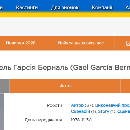
и
Кастинги
Для зйомок
Компанії
A
Новинки 2026
Найкраще за весь час
ель Гарсія Берналь (Gael García Bern
Фото
Роботи
Актор
(37),
Виконавчий про
Сценарій
(1),
Story
(1),
Сцена
День народження
1978-11-30