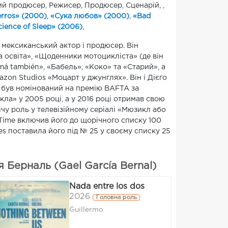
чий продюсер, Режисер, Продюсер, Сценарій, ,
rros» (2000)
,
«Сука любов» (2000)
,
«Bad
cience of Sleep» (2006)
,
 мексиканський актор і продюсер. Він
 освіта», «Щоденники мотоцикліста» (де він
má también», «Бабель», «Коко» та «Старий», а
zon Studios «Моцарт у джунглях». Він і Дієго
ь був номінований на премію BAFTA за
а» у 2005 році, а у 2016 році отримав свою
чу роль у телевізійному серіалі «Мюзикл або
 Time включив його до щорічного списку 100
s поставила його під № 25 у своєму списку 25
 Берналь (Gael García Bernal)
Nada entre los dos
2026
Головна роль
Guillermo