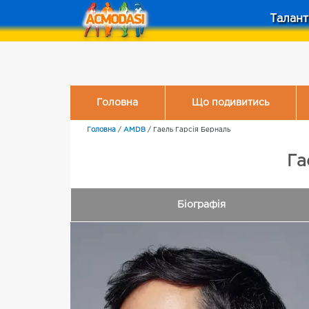
Талант
Головна
Що подивитись
Головна
/
AMDB
/
Гаель Гарсія Берналь
Га
Біографія