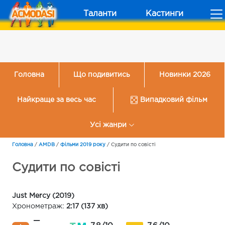
Таланти
Кастинги
Головна
Що подивитись
Новинки 2026
Найкраще за весь час
Випадковий фільм
Усі жанри
Головна
/
AMDB
/
Фільми 2019 року
/
Судити по совісті
Судити по совісті
Just Mercy (2019)
Хронометраж:
2:17 (137 хв)
—