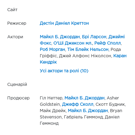
Сайт
Режисер
Дестін Деніел Креттон
Актори
Майкл Б. Джордан
,
Брі Ларсон
,
Джеймі
Фокс
,
О'Ші Джексон мл.
,
Рейф Сполл
,
Роб Морган
,
Тім Блейк Нельсон
, Рода
Гріффіс, Джей Алфонс Ніколсон,
Каран
Кендрік
Усі актори та ролі (10)
Сценарій
Продюсер
Гіл Неттер,
Майкл Б. Джордан
, Asher
Goldstein,
Джефф Сколл
, Скотт Будник,
Майк Дрейк,
Майкл Б. Джордан
, Bryan
Stevenson, Габріель Геммонд, Даніел
Геммонд