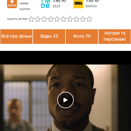
7.8/10
7.6/10
немає
2523
84000
оцінок
Оцініть фільм:
Актори та
Всё про фільм
Відео 33
Фото 70
персонажі