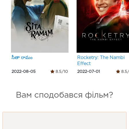
సీతా రామం
Rocketry: The Nambi
Effect
2022-08-05
8.5/10
2022-07-01
8.5
Вам сподобався фільм?