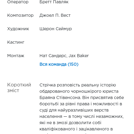
Оператор
Бретт Павляк
Композитор
Джоел П. Вест
Художник
Шерон Сеймур
Кастинг
Монтаж
Нат Сандерс, Jax Baker
Вся команда (150)
Короткий
Стрічка розповість реальну історію
зміст
обдарованого чорношкірого юриста
Браяна Стівенсона. Він присвятив себе
боротьбі за рівні права і можливості в
суді для найуразливіших верств
населення — в тому числі незаможних,
які не в змозі дозволити собі
кваліфікованого і зацікавленого в