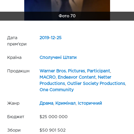
Фото 70
Дата
2019
-
12
-
25
прем'єри
Країна
Сполучені Штати
Продакшн
Warner Bros. Pictures
,
Participant
,
MACRO
,
Endeavor Content
,
Netter
Productions
,
Outlier Society Productions
,
One Community
Жанр
Драма
,
Кримінал
,
Історичний
Бюджет
$25 000 000
Збори
$50 901 502