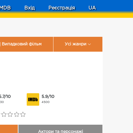
MDB
Вхід
Реєстрація
UA
Випадковий фільм
Усі жанри
5.7/10
5.9/10
130
4500
Актори та персонажі