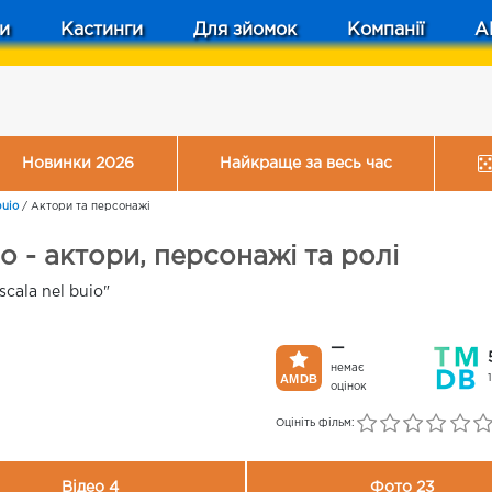
и
Кастинги
Для зйомок
Компанії
A
Новинки 2026
Найкраще за весь час
buio
/
Актори та персонажі
uio - актори, персонажі та ролі
scala nel buio"
—
немає
оцінок
Оцініть фільм:
Відео 4
Фото 23