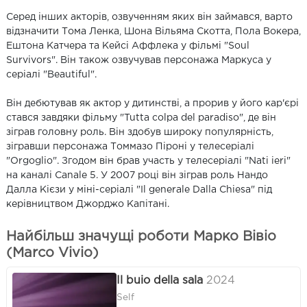
Серед інших акторів, озвученням яких він займався, варто
відзначити Тома Ленка, Шона Вільяма Скотта, Пола Вокера,
Ештона Катчера та Кейсі Аффлека у фільмі "Soul
Survivors". Він також озвучував персонажа Маркуса у
серіалі "Beautiful".
Він дебютував як актор у дитинстві, а прорив у його кар'єрі
стався завдяки фільму "Tutta colpa del paradiso", де він
зіграв головну роль. Він здобув широку популярність,
зігравши персонажа Томмазо Піроні у телесеріалі
"Orgoglio". Згодом він брав участь у телесеріалі "Nati ieri"
на каналі Canale 5. У 2007 році він зіграв роль Нандо
Далла Кієзи у міні-серіалі "Il generale Dalla Chiesa" під
керівництвом Джорджо Капітані.
Найбільш значущі роботи Марко Вівіо
(Marco Vivio)
Il buio della sala
2024
Self