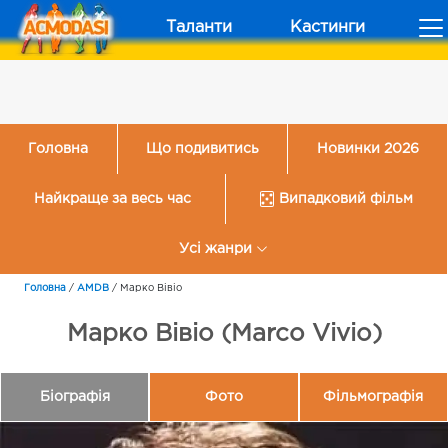
Таланти
Кастинги
Головна
Що подивитись
Новинки 2026
Найкраще за весь час
Випадковий фільм
Усі жанри
Головна
/
AMDB
/
Марко Вівіо
Марко Вівіо (Marco Vivio)
Біографія
Фото
Фільмографія