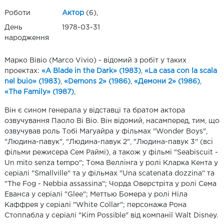
Роботи
Актор
(6),
День
1978-03-31
народження
Марко Вівіо (Marco Vivio) - відомий з робіт у таких
проектах:
«A Blade in the Dark» (1983)
,
«La casa con la scala
nel buio» (1983)
,
«Demons 2» (1986)
,
«Демони 2» (1986)
,
«The Family» (1987)
,
Він є сином генерала у відставці та братом актора
озвучування Паоло Ві Віо. Він відомий, насамперед, тим, що
озвучував роль Тобі Магуайра у фільмах "Wonder Boys",
"Людина-павук", "Людина-павук 2", "Людина-павук 3" (всі
фільми режисера Сем Раймі), а також у фільмі "Seabiscuit -
Un mito senza tempo"; Тома Веллінга у ролі Кларка Кента у
серіалі "Smallville" та у фільмах "Una scatenata dozzina" та
"The Fog - Nebbia assassina"; Чорда Оверстріта у ролі Сема
Еванса у серіалі "Glee"; Меттью Бомера у ролі Ніла
Каффрея у серіалі "White Collar"; персонажа Рона
Стоппабла у серіалі "Kim Possible" від компанії Walt Disney.