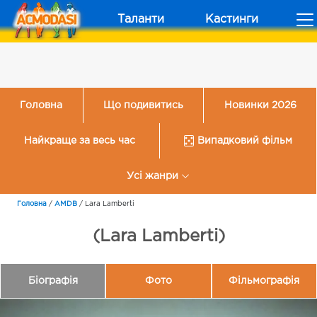
Таланти
Кастинги
Головна
Що подивитись
Новинки 2026
Найкраще за весь час
Випадковий фільм
Усі жанри
Головна
/
AMDB
/
Lara Lamberti
(Lara Lamberti)
Біографія
Фото
Фільмографія