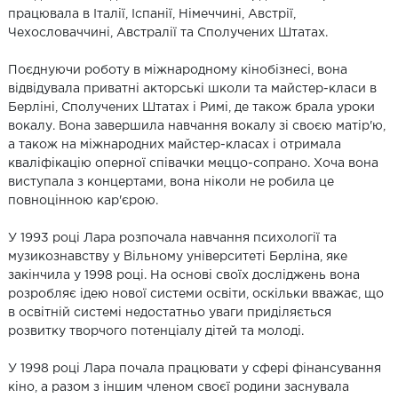
працювала в Італії, Іспанії, Німеччині, Австрії,
Чехословаччині, Австралії та Сполучених Штатах.
Поєднуючи роботу в міжнародному кінобізнесі, вона
відвідувала приватні акторські школи та майстер-класи в
Берліні, Сполучених Штатах і Римі, де також брала уроки
вокалу. Вона завершила навчання вокалу зі своєю матір'ю,
а також на міжнародних майстер-класах і отримала
кваліфікацію оперної співачки меццо-сопрано. Хоча вона
виступала з концертами, вона ніколи не робила це
повноцінною кар'єрою.
У 1993 році Лара розпочала навчання психології та
музикознавству у Вільному університеті Берліна, яке
закінчила у 1998 році. На основі своїх досліджень вона
розробляє ідею нової системи освіти, оскільки вважає, що
в освітній системі недостатньо уваги приділяється
розвитку творчого потенціалу дітей та молоді.
У 1998 році Лара почала працювати у сфері фінансування
кіно, а разом з іншим членом своєї родини заснувала