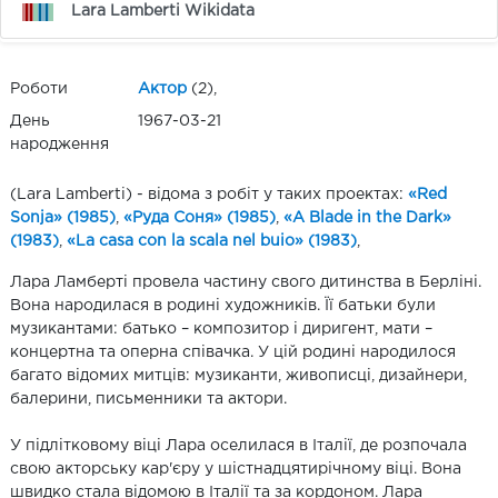
Lara Lamberti Wikidata
Роботи
Актор
(2),
День
1967-03-21
народження
(Lara Lamberti) - відома з робіт у таких проектах:
«Red
Sonja» (1985)
,
«Руда Соня» (1985)
,
«A Blade in the Dark»
(1983)
,
«La casa con la scala nel buio» (1983)
,
Лара Ламберті провела частину свого дитинства в Берліні.
Вона народилася в родині художників. Її батьки були
музикантами: батько – композитор і диригент, мати –
концертна та оперна співачка. У цій родині народилося
багато відомих митців: музиканти, живописці, дизайнери,
балерини, письменники та актори.
У підлітковому віці Лара оселилася в Італії, де розпочала
свою акторську кар'єру у шістнадцятирічному віці. Вона
швидко стала відомою в Італії та за кордоном. Лара