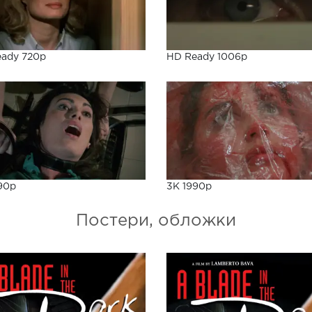
ady 720p
HD Ready 1006p
90p
3K 1990p
Постери, обложки