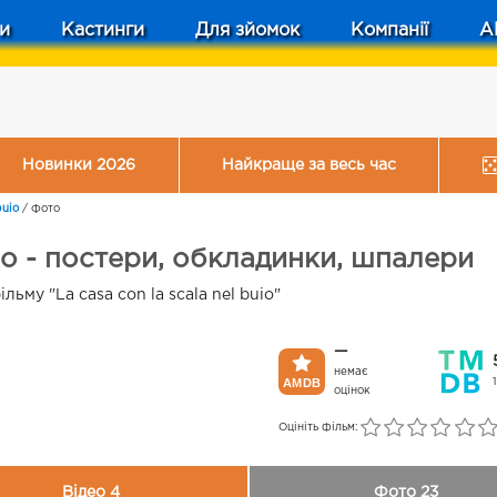
и
Кастинги
Для зйомок
Компанії
A
Новинки 2026
Найкраще за весь час
buio
/
Фото
buio - постери, обкладинки, шпалери
ьму "La casa con la scala nel buio"
—
немає
оцінок
Оцініть фільм:
Відео 4
Фото 23