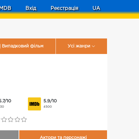
MDB
Вхід
Реєстрація
UA
Випадковий фільм
Усі жанри
5.7/10
5.9/10
130
4500
Актори та персонажі