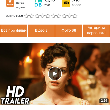
7.3/10
7/10
немає
1270
68000
оцінок
Оцініть фільм:
Актори та
Всё про фільм
Відео 3
Фото 38
персонажі
2:24