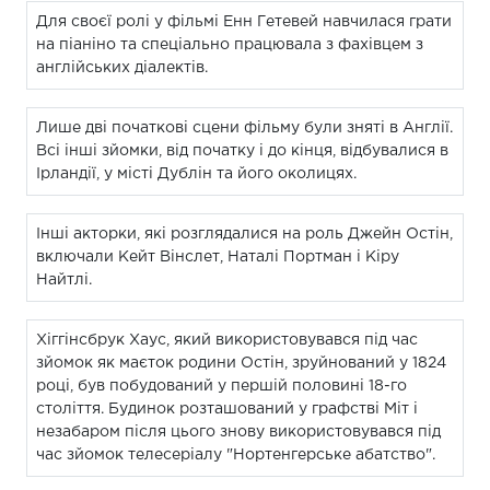
Для своєї ролі у фільмі Енн Гетевей навчилася грати
на піаніно та спеціально працювала з фахівцем з
англійських діалектів.
Лише дві початкові сцени фільму були зняті в Англії.
Всі інші зйомки, від початку і до кінця, відбувалися в
Ірландії, у місті Дублін та його околицях.
Інші акторки, які розглядалися на роль Джейн Остін,
включали Кейт Вінслет, Наталі Портман і Кіру
Найтлі.
Хіггінсбрук Хаус, який використовувався під час
зйомок як маєток родини Остін, зруйнований у 1824
році, був побудований у першій половині 18-го
століття. Будинок розташований у графстві Міт і
незабаром після цього знову використовувався під
час зйомок телесеріалу "Нортенгерське абатство".