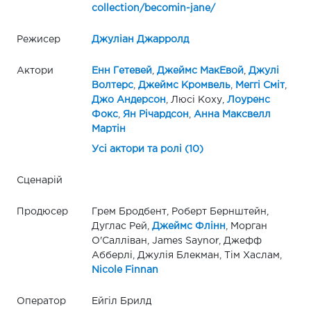
collection/becomin-jane/
Режисер
Джуліан Джарролд
Актори
Енн Гетевей
,
Джеймс МакЕвой
,
Джулі
Волтерс
,
Джеймс Кромвель
,
Меггі Сміт
,
Джо Андерсон
, Люсі Коху,
Лоуренс
Фокс
,
Ян Річардсон
,
Анна Максвелл
Мартін
Усі актори та ролі (10)
Сценарій
Продюсер
Грем Бродбент, Роберт Бернштейн,
Дуглас Рей,
Джеймс Флінн
, Морган
О'Салліван, James Saynor, Джефф
Абберлі, Джулія Блекман, Тім Хаслам,
Nicole Finnan
Оператор
Ейгіл Брилд