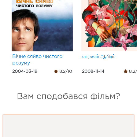
Вічне сяйво чистого
வாரணம் ஆயிரம்
розуму
2004-03-19
8.2/10
2008-11-14
8.2
Вам сподобався фільм?