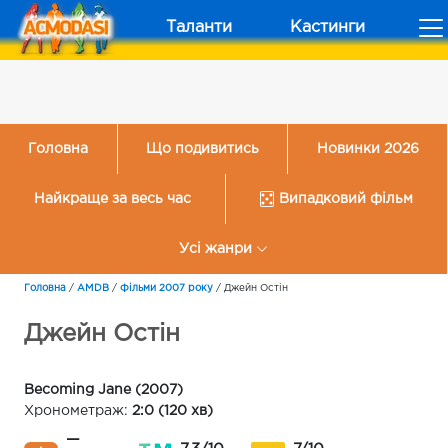
Таланти
Кастинги
Головна
Що подивитись
Новинки 2026
Найкраще за весь час
Випадковий фільм
Усі жанри
Головна
/
AMDB
/
Фільми 2007 року
/
Джейн Остін
Джейн Остін
Becoming Jane (2007)
Хронометраж:
2:0 (120 хв)
—