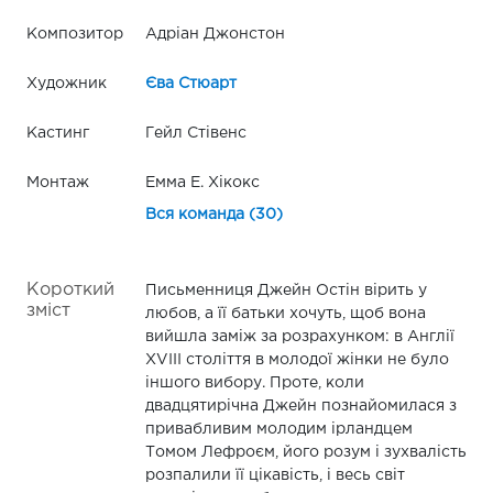
Композитор
Адріан Джонстон
Художник
Єва Стюарт
Кастинг
Гейл Стівенс
Монтаж
Емма Е. Хікокс
Вся команда (30)
Короткий
Письменниця Джейн Остін вірить у
зміст
любов, а її батьки хочуть, щоб вона
вийшла заміж за розрахунком: в Англії
XVIII століття в молодої жінки не було
іншого вибору. Проте, коли
двадцятирічна Джейн познайомилася з
привабливим молодим ірландцем
Томом Лефроєм, його розум і зухвалість
розпалили її цікавість, і весь світ