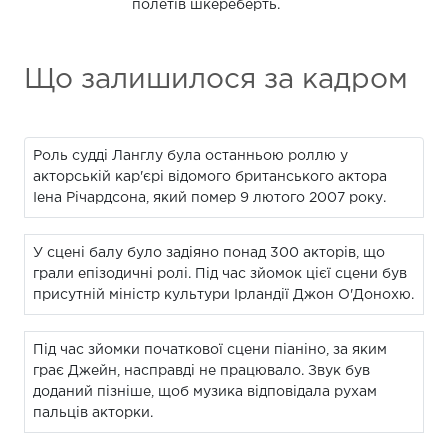
полетів шкереберть.
Що залишилося за кадром
Роль судді Ланглу була останньою роллю у
акторській кар'єрі відомого британського актора
Іена Річардсона, який помер 9 лютого 2007 року.
У сцені балу було задіяно понад 300 акторів, що
грали епізодичні ролі. Під час зйомок цієї сцени був
присутній міністр культури Ірландії Джон О'Донохю.
Під час зйомки початкової сцени піаніно, за яким
грає Джейн, насправді не працювало. Звук був
доданий пізніше, щоб музика відповідала рухам
пальців акторки.