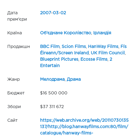
Дата
2007
-
03
-
02
прем'єри
Країна
Об'єднане Королівство
,
Ірландія
Продакшн
BBC Film
,
Scion Films
,
HanWay Films
,
Fís
Éireann/Screen Ireland
,
UK Film Council
,
Blueprint Pictures
,
Ecosse Films
,
2
Entertain
Жанр
Мелодрама
,
Драма
Бюджет
$16 500 000
Збори
$37 311 672
Сайт
https://web.archive.org/web/20110730135
137/http://blog.hanwayfilms.com:80/film/
catalogue/hanway-films-