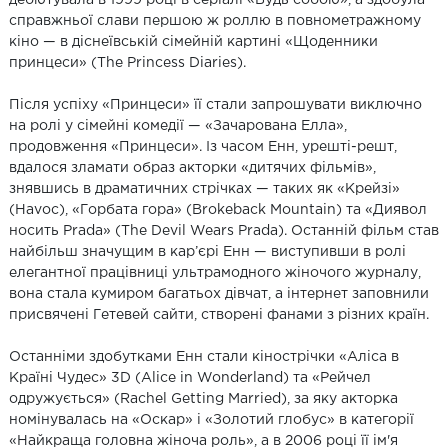
справжньої слави першою ж роллю в повнометражному
кіно — в діснеївській сімейній картині «Щоденники
принцеси» (The Princess Diaries).
Після успіху «Принцеси» її стали запрошувати виключно
на ролі у сімейні комедії — «Зачарована Елла»,
продовження «Принцеси». Із часом Енн, урешті-решт,
вдалося зламати образ акторки «дитячих фільмів»,
знявшись в драматичних стрічках — таких як «Крейзі»
(Havoc), «Горбата гора» (Brokeback Mountain) та «Диявол
носить Prada» (The Devil Wears Prada). Останній фільм став
найбільш значущим в кар’єрі Енн — виступивши в ролі
елегантної працівниці ультрамодного жіночого журналу,
вона стала кумиром багатьох дівчат, а інтернет заповнили
присвячені Гетевей сайти, створені фанами з різних країн.
Останніми здобутками Енн стали кінострічки «Аліса в
Країні Чудес» 3D (Alice in Wonderland) та «Рейчел
одружується» (Rachel Getting Married), за яку акторка
номінувалась на «Оскар» і «Золотий глобус» в категорії
«Найкраща головна жіноча роль», а в 2006 році її ім'я