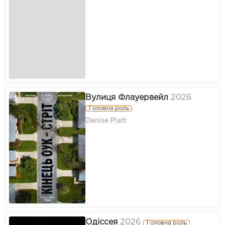
Вулиця Флауервейл
2026
Головна роль
Denise Platt
Одіссея
2026
Головна роль