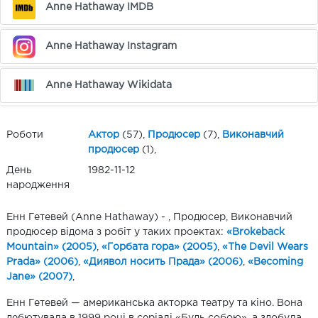
Anne Hathaway IMDB
Anne Hathaway Instagram
Anne Hathaway Wikidata
Роботи
Актор
(57),
Продюсер
(7),
Виконавчий
продюсер
(1),
День
1982-11-12
народження
Енн Гетевей (Anne Hathaway) - , Продюсер, Виконавчий
продюсер відома з робіт у таких проектах:
«Brokeback
Mountain» (2005)
,
«Горбата гора» (2005)
,
«The Devil Wears
Prada» (2006)
,
«Диявол носить Прада» (2006)
,
«Becoming
Jane» (2007)
,
Енн Гетевей — американська акторка театру та кіно. Вона
дебютувала в 1999 році в серіалі «Будь собою», а здобула