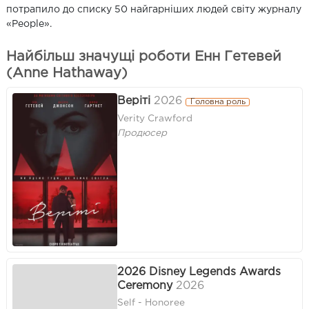
потрапило до списку 50 найгарніших людей світу журналу
«People».
Найбільш значущі роботи Енн Гетевей
(Anne Hathaway)
Верітi
2026
Головна роль
Verity Crawford
Продюсер
2026 Disney Legends Awards
Ceremony
2026
Self - Honoree