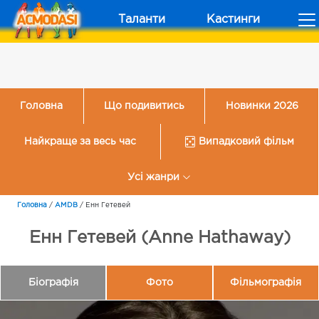
Таланти
Кастинги
Головна
Що подивитись
Новинки 2026
Найкраще за весь час
Випадковий фільм
Усі жанри
Головна
/
AMDB
/
Енн Гетевей
Енн Гетевей (Anne Hathaway)
Біографія
Фото
Фільмографія