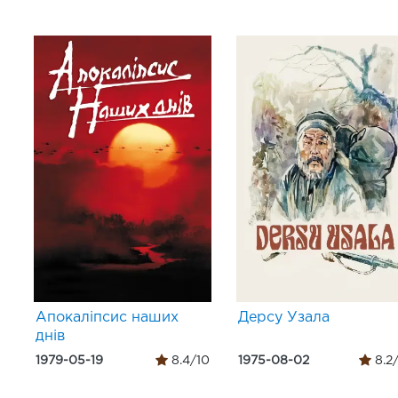
Апокаліпсис наших
Дерсу Узала
днів
1979-05-19
8.4/10
1975-08-02
8.2