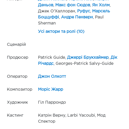
Деньов
,
Макс фон Сюдов
,
Ян Холм
,
Джек О'Халлоран,
Руфус
,
Марсель
Боццуффі
,
Андре Пенверн
, Paul
Sherman
Усі актори та ролі (10)
Сценарій
Продюсер
Patrick Guide,
Джеррі Брукхаймер
,
Дік
Річардс
, Georges-Patrick Salvy-Guide
Оператор
Джон Олкотт
Композитор
Моріс Жарр
Художник
Гіл Паррондо
Кастинг
Катрін Верну, Larbi Yacoubi, Мод
Спектор