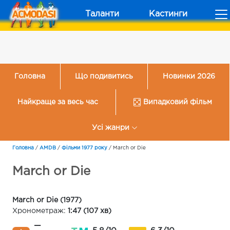
Таланти
Кастинги
Головна
Що подивитись
Новинки 2026
Найкраще за весь час
Випадковий фільм
Усі жанри
Головна
/
AMDB
/
Фільми 1977 року
/
March or Die
March or Die
March or Die (1977)
Хронометраж:
1:47 (107 хв)
—