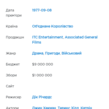
Дата
1977
-
09
-
08
прем'єри
Країна
Об'єднане Королівство
Продакшн
ITC Entertainment
,
Associated General
Films
Жанр
Драма
,
Пригоди
,
Військовий
Бюджет
$9 000 000
Збори
$1 000 000
Сайт
Режисер
Дік Річардс
Актори
Джин Хекман
,
Теренс Хілл
,
Катрін