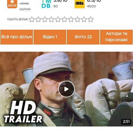
5.8/10
6.3/10
немає
90
4500
оцінок
Оцініть фільм:
Актори та
Всё про фільм
Відео 1
Фото 22
персонажі
2:51