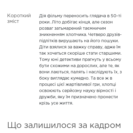
Короткий
Дія фільму переносить глядача в 50-ті
зміст
роки. Літо добігає кінця, але сезон
розваг затьмарений таємничим
зникненням хлопчика. Четверо друзів-
підлітків вирушають на його пошуки.
Діти взялися за важку справу, адже їм
так хочеться скоріше стати старшими.
Тому юні детективи прагнуть у всьому
бути схожими на дорослих, але те, як
вони лаються, палять і наслідують їх, з
боку виглядає кумедно. Та все ж в
процесі цієї жартівливої гри, хлопці
освоюють серйозну науку вірності і
дружби, яку їм призначено пронести
крізь усе життя.
Що залишилося за кадром