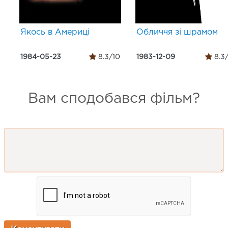
Якось в Америці
Обличчя зі шрамом
1984-05-23
8.3/10
1983-12-09
8.3
Вам сподобався фільм?