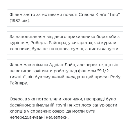
Фільм знято за мотивами повісті Стівена Кінґа "Тіло"
(1982 рік).
За наполяганням відданого прихильника боротьби з
курінням, Роберта Райнера, у сигаретах, які курили
хлопчики, була не тютюнова суміш, а листя капусти.
Фільм мав знімати Адріан Лайн, але через те, що він
не встигав закінчити роботу над фільмом "9 1/2
тижнів", він був змушений передати цей проєкт Робу
Райнеру.
Озеро, в яке потрапляли хлопчаки, насправді було
басейном; знімальній групі не хотілося занурювати
хлопців у справжнє озеро, де могли бути
непередбачувані небезпеки.