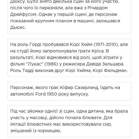
Дюксу. Було знято декілька сцен за його участю,
після чого їх перезняли, але вже з Річардом
Дрейфусом. Однак у першій сцені, де персонаж
показаний крупним планом в машині, залишався
Дьюкс.
На роль Горді пробувався Корі Хейм (1971-2010), але
на студії йому запропонували грати Кріса. В
результаті, Корі відмовився від ролі, щоб зіграти у
фільмі "Лукас" (1986) у режисера Девіда Зельцера.
Роль Тедді виконав друг Корі Хейма, Корі Фельдман.
Персонаж, якого грає Кіфер Сазерленд, їздить на
автомобілі Ford 1950 року випуску.
Під час зйомки однієї зі сцен, одна дитина, яка брала
участь у масовці, дійсно почала блювати. Для
імітації блювотних мас використовували сир,
змішаний із чорницею.