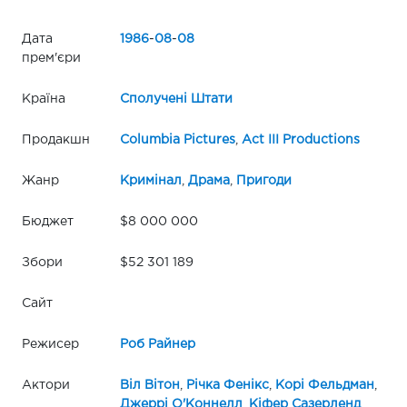
Дата
1986
-
08
-
08
прем'єри
Країна
Сполучені Штати
Продакшн
Columbia Pictures
,
Act III Productions
Жанр
Кримінал
,
Драма
,
Пригоди
Бюджет
$8 000 000
Збори
$52 301 189
Сайт
Режисер
Роб Райнер
Актори
Віл Вітон
,
Річка Фенікс
,
Корі Фельдман
,
Джеррі О'Коннелл
,
Кіфер Сазерленд
,