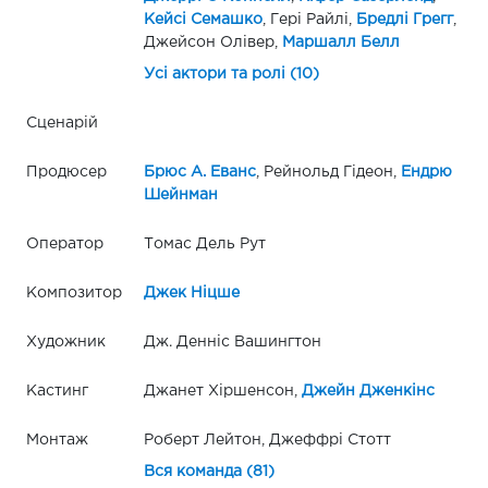
Кейсі Семашко
, Гері Райлі,
Бредлі Грегг
,
Джейсон Олівер,
Маршалл Белл
Усі актори та ролі (10)
Сценарій
Продюсер
Брюс А. Еванс
, Рейнольд Гідеон,
Ендрю
Шейнман
Оператор
Томас Дель Рут
Композитор
Джек Ніцше
Художник
Дж. Денніс Вашингтон
Кастинг
Джанет Хіршенсон,
Джейн Дженкінс
Монтаж
Роберт Лейтон, Джеффрі Стотт
Вся команда (81)