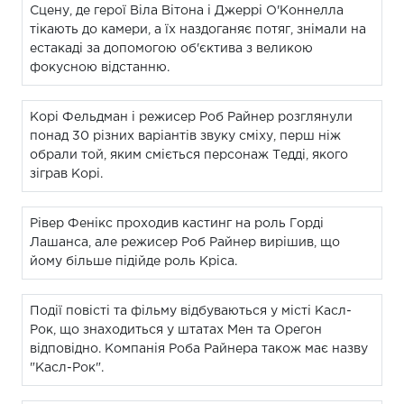
Сцену, де герої Віла Вітона і Джеррі О'Коннелла
тікають до камери, а їх наздоганяє потяг, знімали на
естакаді за допомогою об'єктива з великою
фокусною відстанню.
Корі Фельдман і режисер Роб Райнер розглянули
понад 30 різних варіантів звуку сміху, перш ніж
обрали той, яким сміється персонаж Тедді, якого
зіграв Корі.
Рівер Фенікс проходив кастинг на роль Горді
Лашанса, але режисер Роб Райнер вирішив, що
йому більше підійде роль Кріса.
Події повісті та фільму відбуваються у місті Касл-
Рок, що знаходиться у штатах Мен та Орегон
відповідно. Компанія Роба Райнера також має назву
"Касл-Рок".