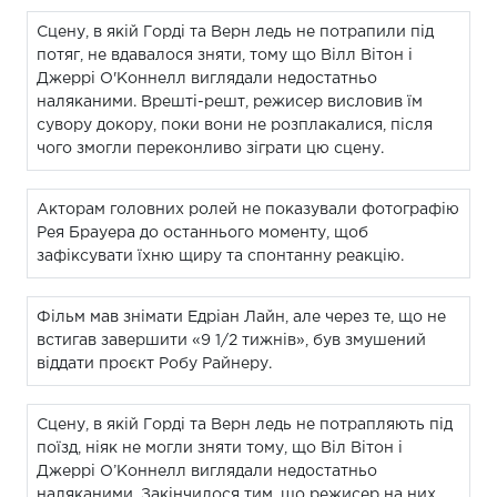
Сцену, в якій Горді та Верн ледь не потрапили під
потяг, не вдавалося зняти, тому що Вілл Вітон і
Джеррі О'Коннелл виглядали недостатньо
наляканими. Врешті-решт, режисер висловив їм
сувору докору, поки вони не розплакалися, після
чого змогли переконливо зіграти цю сцену.
Акторам головних ролей не показували фотографію
Рея Брауера до останнього моменту, щоб
зафіксувати їхню щиру та спонтанну реакцію.
Фільм мав знімати Едріан Лайн, але через те, що не
встигав завершити «9 1/2 тижнів», був змушений
віддати проєкт Робу Райнеру.
Сцену, в якій Горді та Верн ледь не потрапляють під
поїзд, ніяк не могли зняти тому, що Віл Вітон і
Джеррі О’Коннелл виглядали недостатньо
наляканими. Закінчилося тим, що режисер на них