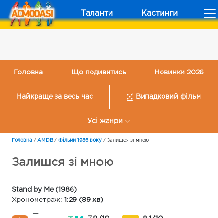
Таланти
Кастинги
Головна
Що подивитись
Новинки 2026
Найкраще за весь час
Випадковий фільм
Усі жанри
Головна
/
AMDB
/
Фільми 1986 року
/
Залишся зі мною
Залишся зі мною
Stand by Me (1986)
Хронометраж:
1:29 (89 хв)
—