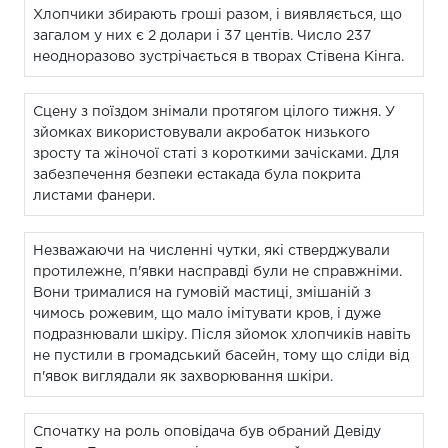
Хлопчики збирають гроші разом, і виявляється, що
загалом у них є 2 долари і 37 центів. Число 237
неодноразово зустрічається в творах Стівена Кінга.
Сцену з поїздом знімали протягом цілого тижня. У
зйомках використовували акробаток низького
зросту та жіночої статі з короткими зачісками. Для
забезпечення безпеки естакада була покрита
листами фанери.
Незважаючи на численні чутки, які стверджували
протилежне, п'явки насправді були не справжніми.
Вони трималися на гумовій мастиці, змішаній з
чимось рожевим, що мало імітувати кров, і дуже
подразнювали шкіру. Після зйомок хлопчиків навіть
не пустили в громадський басейн, тому що сліди від
п'явок виглядали як захворювання шкіри.
Спочатку на роль оповідача був обраний Девіду