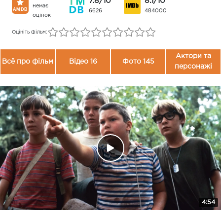
7.8/10
8.1/10
немає
6626
484000
оцінок
Оцініть фільм:
Актори та
Всё про фільм
Відео 16
Фото 145
персонажі
4:54