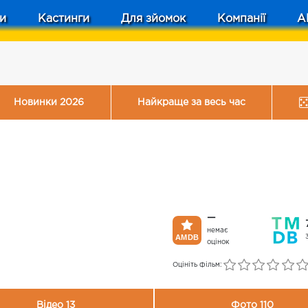
и
Кастинги
Для зйомок
Компанії
A
Новинки 2026
Найкраще за весь час
—
немає
оцінок
Оцініть фільм:
Відео 13
Фото 110