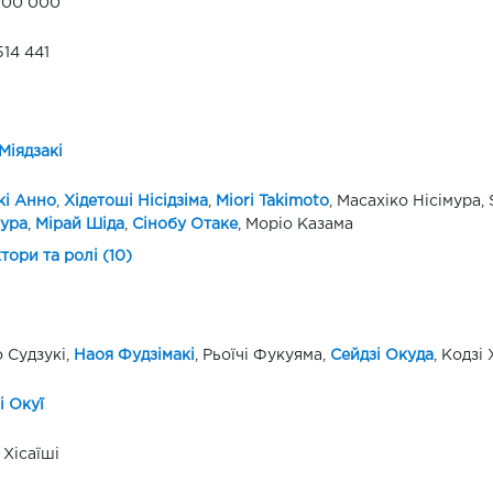
000 000
514 441
Міядзакі
кі Анно
,
Хідетоші Нісідзіма
,
Miori Takimoto
, Масахіко Нісімура,
ура
,
Мірай Шіда
,
Сінобу Отаке
, Моріо Казама
ктори та ролі (10)
 Судзукі,
Наоя Фудзімакі
, Рьоїчі Фукуяма,
Сейдзі Окуда
, Кодзі
 Окуї
Хісаїші