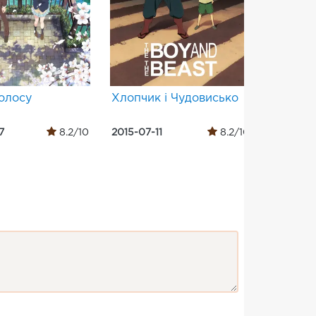
олосу
Хлопчик і Чудовисько
Бенкет
7
8.2/10
2015-07-11
8.2/10
2014-10-