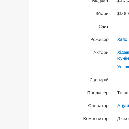
Бюджет
$30 
Збори
$136 
Сайт
Режисер
Хаяо 
Актори
Хідеа
Кунім
Усі а
Сценарій
Продюсер
Тошіо
Оператор
Ацуші
Композитор
Джьо 