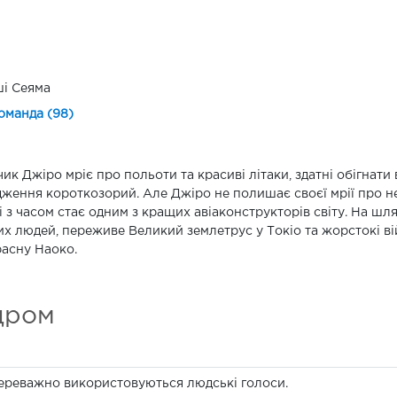
і Сеяма
оманда (98)
ик Джіро мріє про польоти та красиві літаки, здатні обігнати в
ження короткозорий. Але Джіро не полишає своєї мрії про не
 і з часом стає одним з кращих авіаконструкторів світу. На шля
их людей, переживе Великий землетрус у Токіо та жорстокі вій
асну Наоко.
дром
переважно використовуються людські голоси.