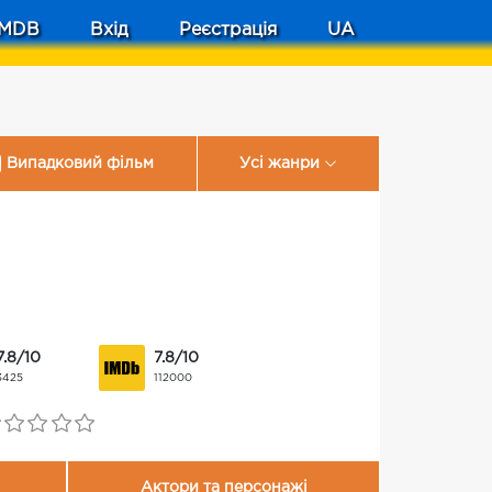
MDB
Вхід
Реєстрація
UA
Випадковий фільм
Усі жанри
7.8/10
7.8/10
3425
112000
Актори та персонажі