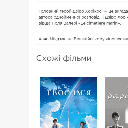
Головний герой Дзіро Хорікосі — це вигада
автора однойменної розповіді, і Дзіро Хорік
вірша Поля Валері «Le cimetiere marin».
Хаяо Міядзакі на Венеційському кінофестив
Схожі фільми