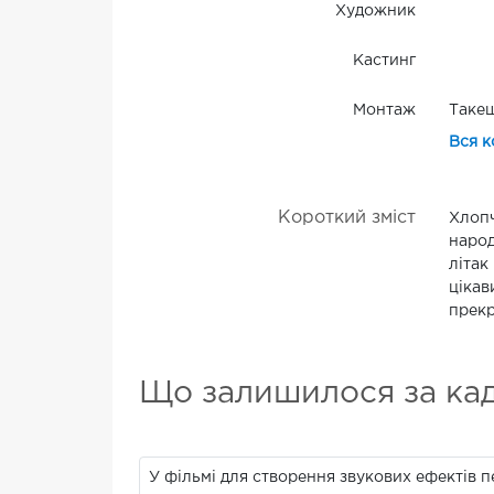
Художник
Кастинг
Монтаж
Такеш
Вся к
Короткий зміст
Хлопч
народ
літак
цікав
прекр
Що залишилося за ка
У фільмі для створення звукових ефектів 