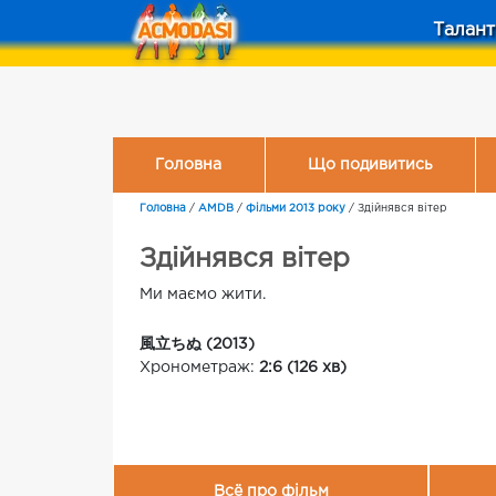
Талант
Головна
Що подивитись
Головна
/
AMDB
/
Фільми 2013 року
/
Здійнявся вітер
Здійнявся вітер
Ми маємо жити.
風立ちぬ (2013)
Хронометраж:
2:6 (126 хв)
Всё про фільм