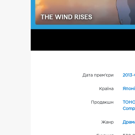
Дата прем'єри
2013
-
Країна
Японі
Продакшн
TOH
Compa
Жанр
Драм