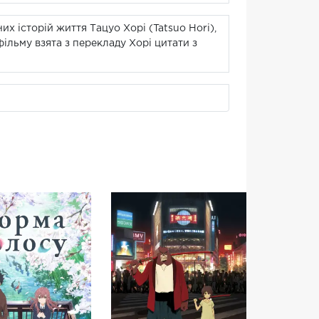
х історій життя Тацуо Хорі (Tatsuo Hori),
 фільму взята з перекладу Хорі цитати з