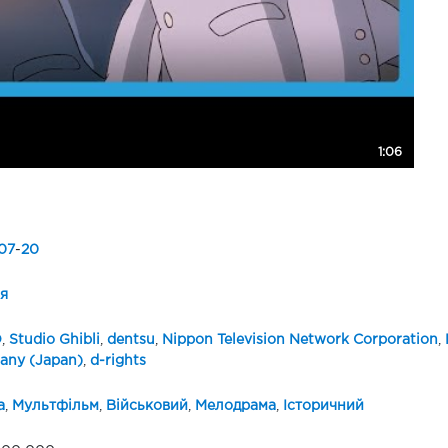
1:06
07
-
20
я
O
,
Studio Ghibli
,
dentsu
,
Nippon Television Network Corporation
,
ny (Japan)
,
d-rights
а
,
Мультфільм
,
Військовий
,
Мелодрама
,
Історичний