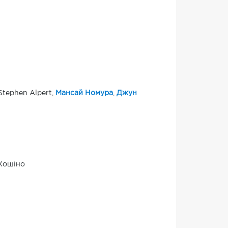
 Stephen Alpert,
Мансай Номура
,
Джун
 Хошіно