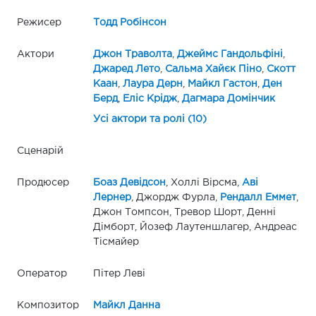
Режисер
Тодд Робінсон
Актори
Джон Траволта
,
Джеймс Гандольфіні
,
Джаред Лето
,
Сальма Хайєк Піно
,
Скотт
Каан
,
Лаура Дерн
,
Майкл Гастон
,
Ден
Берд
,
Еліс Крідж
,
Дагмара Домінчик
Усі актори та ролі (10)
Сценарій
Продюсер
Боаз Девідсон
, Холлі Вірсма,
Аві
Лернер
, Джордж Фурла,
Рендалл Еммет
,
Джон Томпсон, Тревор Шорт, Денні
Дімборт, Йозеф Лаутеншлагер, Андреас
Тісмайер
Оператор
Пітер Леві
Композитор
Майкл Данна