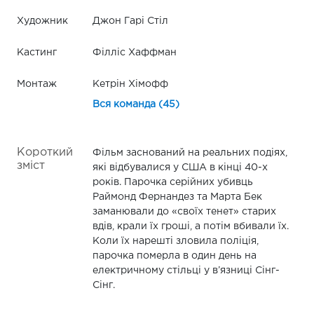
Художник
Джон Гарі Стіл
Кастинг
Філліс Хаффман
Монтаж
Кетрін Хімофф
Вся команда (45)
Короткий
Фільм заснований на реальних подіях,
зміст
які відбувалися у США в кінці 40-х
років. Парочка серійних убивць
Раймонд Фернандез та Марта Бек
заманювали до «своїх тенет» старих
вдів, крали їх гроші, а потім вбивали їх.
Коли їх нарешті зловила поліція,
парочка померла в один день на
електричному стільці у в’язниці Сінг-
Сінг.