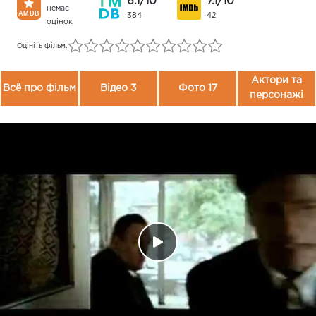
6.1/10
7.1/10
немає
384
42
оцінок
Оцініть фільм:
Актори та
Всё про фільм
Відео 3
Фото 17
персонажі