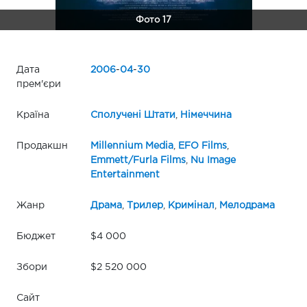
Фото 17
Дата
2006
-
04
-
30
прем'єри
Країна
Сполучені Штати
,
Німеччина
Продакшн
Millennium Media
,
EFO Films
,
Emmett/Furla Films
,
Nu Image
Entertainment
Жанр
Драма
,
Трилер
,
Кримінал
,
Мелодрама
Бюджет
$4 000
Збори
$2 520 000
Сайт