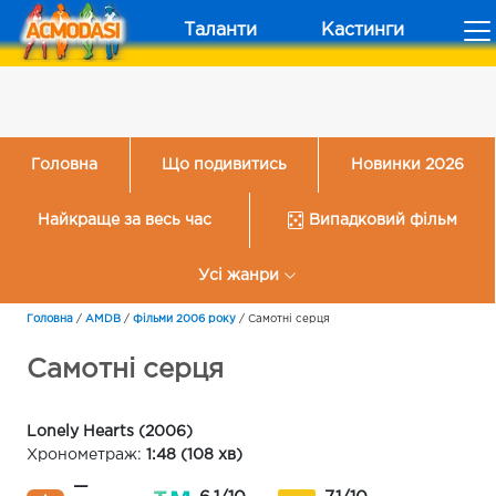
Таланти
Кастинги
Головна
Що подивитись
Новинки 2026
Найкраще за весь час
Випадковий фільм
Усі жанри
Головна
/
AMDB
/
Фільми 2006 року
/
Самотні серця
Самотні серця
Lonely Hearts (2006)
Хронометраж:
1:48 (108 хв)
—