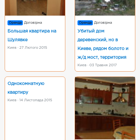
Оренда
Договірна
Оренда
Договірна
Большая квартира на
Убитый дом
Шулявке
деревенский, но в
Киев · 27 Лютого 2015
Киеве, рядом болото и
ж/д мост, территория
Киев · 03 Травня 2017
Однокомнатную
квартиру
Киев · 14 Листопада 2015