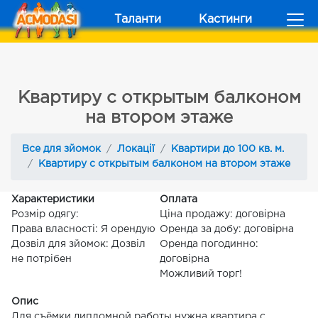
Таланти
Кастинги
Квартиру с открытым балконом
на втором этаже
Все для зйомок
Локації
Квартири до 100 кв. м.
Квартиру с открытым балконом на втором этаже
Характеристики
Оплата
Розмір одягу:
Ціна продажу: договірна
Права власності: Я орендую
Оренда за добу: договірна
Дозвіл для зйомок: Дозвіл
Оренда погодинно:
не потрібен
договірна
Можливий торг!
Опис
Для съёмки дипломной работы нужна квартира с