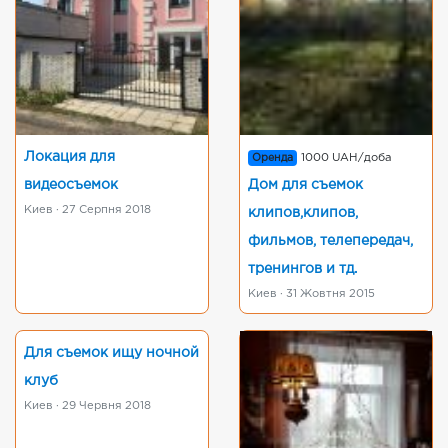
Локация для
Оренда
1000 UAH/доба
видеосъемок
Дом для съемок
Киев · 27 Серпня 2018
клипов,клипов,
фильмов, телепередач,
тренингов и тд.
Киев · 31 Жовтня 2015
Для съемок ищу ночной
клуб
Киев · 29 Червня 2018