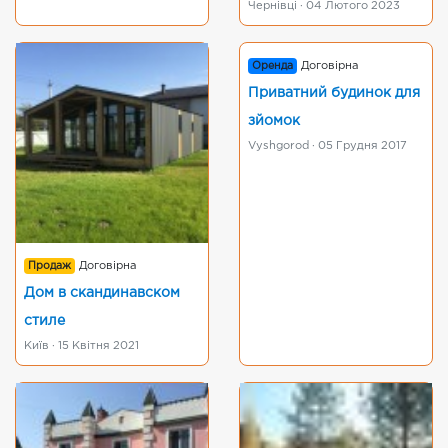
Чернівці · 04 Лютого 2023
Оренда
Договірна
Приватний будинок для
зйомок
Vyshgorod · 05 Грудня 2017
Продаж
Договірна
Дом в скандинавском
стиле
Київ · 15 Квітня 2021