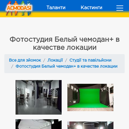
Таланти
Кастинги
Фотостудия Белый чемодан+ в
качестве локации
Все для зйомок
Локації
Студії та павільйони
Фотостудия Белый чемодан+ в качестве локации