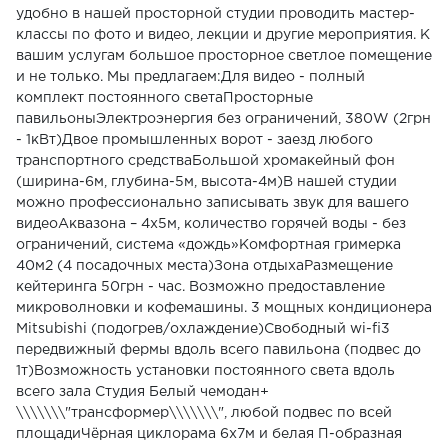
удобно в нашей просторной студии проводить мастер-
классы по фото и видео, лекции и другие мероприятия. К
вашим услугам большое просторное светлое помещение
и не только. Мы предлагаем:Для видео - полный
комплект постоянного светаПросторные
павильоныЭлектроэнергия без ограничений, 380W (2грн
- 1кВт)Двое промышленных ворот - заезд любого
транспортного средстваБольшой хромакейный фон
(ширина-6м, глубина-5м, высота-4м)В нашей студии
можно профессионально записывать звук для вашего
видеоАквазона – 4х5м, количество горячей воды - без
ограничений, система «дождь»Комфортная гримерка
40м2 (4 посадочных места)Зона отдыхаРазмещение
кейтеринга 50грн - час. Возможно предоставление
микроволновки и кофемашины. 3 мощных кондиционера
Mitsubishi (подогрев/охлаждение)Свободный wi-fi3
передвижный фермы вдоль всего павильона (подвес до
1т)Возможность установки постоянного света вдоль
всего зала Студия Белый чемодан+
\\\\\\\"трансформер\\\\\\\", любой подвес по всей
площадиЧёрная циклорама 6х7м и белая П-образная