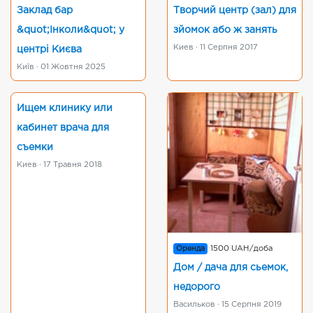
Заклад бар
Творчий центр (зал) для
&quot;Інколи&quot; у
зйомок або ж занять
Киев · 11 Серпня 2017
центрі Києва
Київ · 01 Жовтня 2025
Ищем клинику или
кабинет врача для
съемки
Киев · 17 Травня 2018
Оренда
1500 UAH/доба
Дом / дача для сьемок,
недорого
Васильков · 15 Серпня 2019