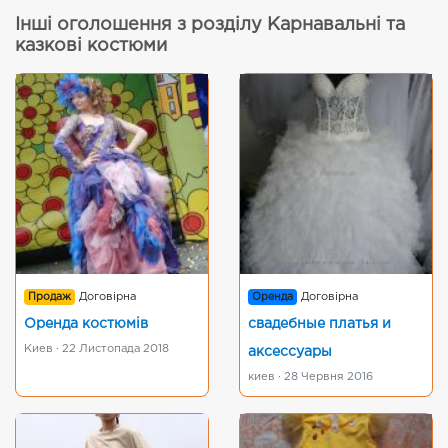
Інші оголошення з розділу Карнавальні та
казкові костюми
Продаж
Договірна
Оренда
Договірна
Оренда костюмів
свадебные платья и
Киев · 22 Листопада 2018
аксессуары
киев · 28 Червня 2016