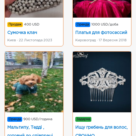
Продаж
400 USD
Оренда
1000 USD/доба
Сумочка клач
Платья для фотосессий
Киев · 22 Листопада 2023
Кировоград · 17 Вересня 2018
Оренда
900 USD/година
Задарма
Мальтипу, Тедді ,
Ищу гребень для волос,