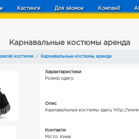
и
Кастинги
Для зйомок
Компанії
A
Карнавальные костюмы аренда
азкові костюми
Карнавальные костюмы аренда
Характеристики
Розмір одягу:
Опис
Карнавальные костюмы здесь http://www.s
Контакти
Місто: Киев