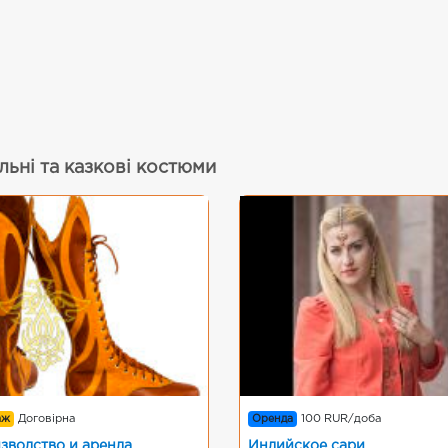
льні та казкові костюми
аж
Договірна
Оренда
100 RUR/доба
зводство и аренда
Индийское сари