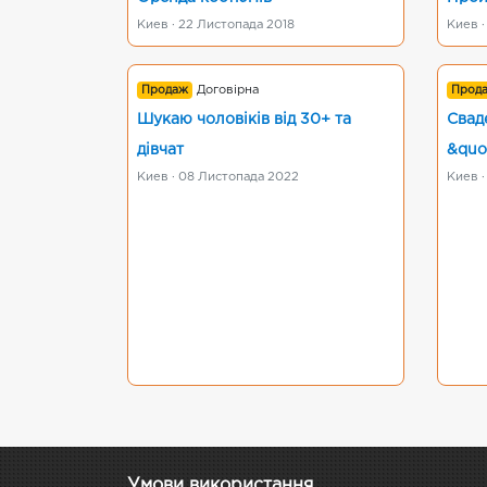
Киев · 22 Листопада 2018
Киев ·
Продаж
Договірна
Прод
Шукаю чоловіків від 30+ та
Свад
дівчат
&quo
Киев · 08 Листопада 2022
Киев ·
Умови використання