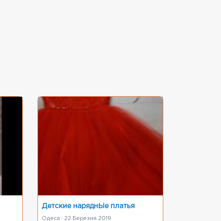
Детские наряднЬІе платья
Одеса · 22 Березня 2019