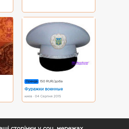
Оренда
150 RUR/доба
Фуражки военные
киев · 04 Серпня 2015
аші сторінки у соц. мережах