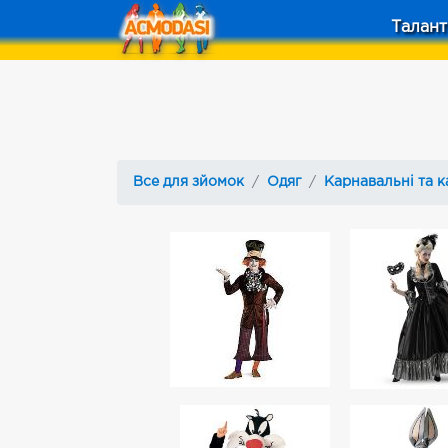
Талант
Все для зйомок
Одяг
Карнавальні та к