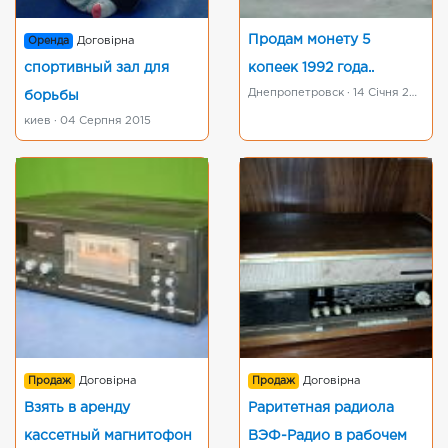
Продам монету 5
Оренда
Договірна
спортивный зал для
копеек 1992 года..
Днепропетровск · 14 Січня 2019
борьбы
киев · 04 Серпня 2015
Продаж
Договірна
Продаж
Договірна
Взять в аренду
Раритетная радиола
кассетный магнитофон
ВЭФ-Радио в рабочем