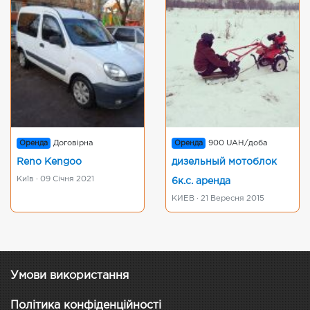
Оренда
Договірна
Оренда
900 UAH/доба
Reno Kengoo
дизельный мотоблок
Київ · 09 Січня 2021
6к.с. аренда
КИЕВ · 21 Вересня 2015
Умови використання
Політика конфіденційності