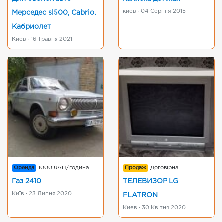
киев · 04 Серпня 2015
Мерседес sl500, Сabrio.
Кабриолет
Киев · 16 Травня 2021
Оренда
1000 UAH/година
Продаж
Договірна
Газ 2410
ТЕЛЕВИЗОР LG
Київ · 23 Липня 2020
FLATRON
Киев · 30 Квітня 2020