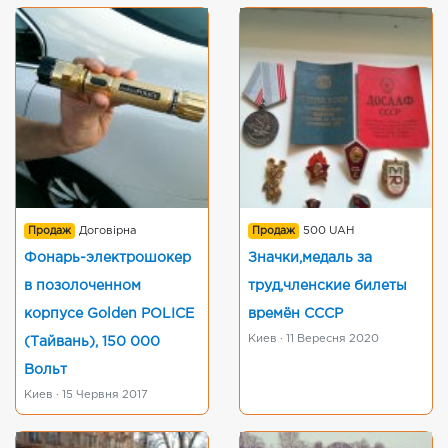
Продаж
Договірна
Продаж
500 UAH
Фонарь-электрошокер
Значки,медаль за
в позолоченном
труд,членские билеты
корпусе Golden POLICE
времён СССР
Киев · 11 Вересня 2020
(Тайвань), 150 000
Вольт
Киев · 15 Червня 2017