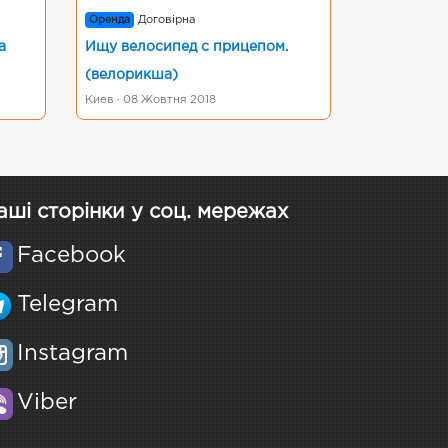
Оренда
Договірна
а
Ищу велосипед с прицепом.
(велорикша)
Киев · 08 Жовтня 2018
аші сторінки у соц. мережах
Facebook
Telegram
Instagram
Viber