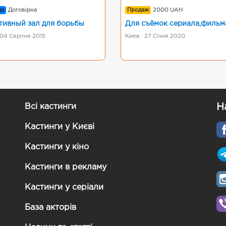
да
Договірна
Продаж
2000 UAH
тивный зал для борьбы
Для съёмок сериала,фильм
 04 Серпня 2015
Киев · 27 Січня 2020
Н
Всі кастинги
Кастинги у Києві
Кастинги у кіно
Кастинги в рекламу
Кастинги у серіали
База акторів