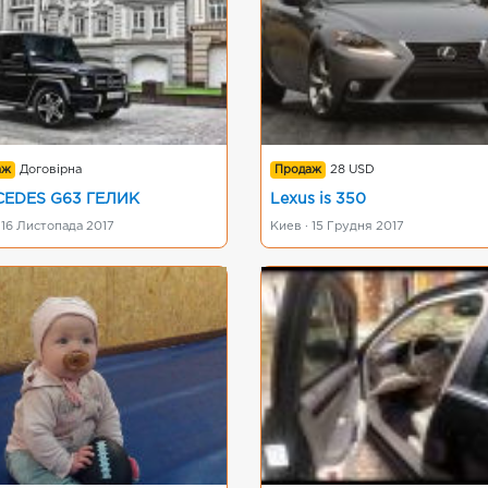
аж
Договірна
Продаж
28 USD
EDES G63 ГЕЛИК
Lexus is 350
 16 Листопада 2017
Киев · 15 Грудня 2017