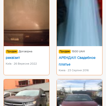
Продаж
Договірна
Продаж
1500 UAH
реквізит
АРЕНДА!!! Свадебное
Київ · 26 Вересня 2022
платье
Киев · 23 Серпня 2016