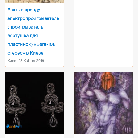
Взять в аренду
электропроигрыватель
(проигрыватель
вертушка для
пластинок) «Вега-106
стерео» в Киеве
Киев · 13 Квітня 2019