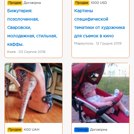
Продаж
Договірна
Продаж
1000 USD
Бижутерия:
Картины
позолоченная,
специфической
Сваровски,
тематики от художника
молодежная, стильная,
для съемок в кино
Мариуполь · 12 Грудня 2019
каффы.
Киев · 03 Серпня 2016
Продаж
400 UAH
Оренда
Договірна