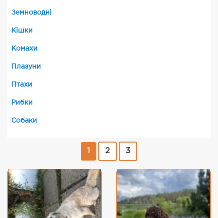
Земноводні
Кішки
Комахи
Плазуни
Птахи
Рибки
Собаки
1
2
3