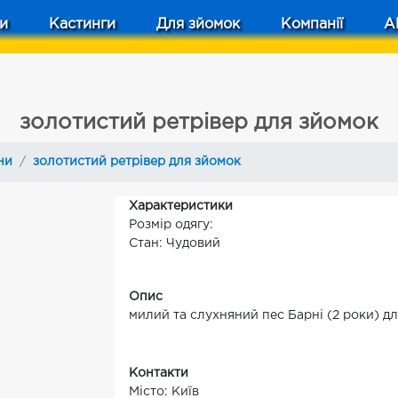
и
Кастинги
Для зйомок
Компанії
A
золотистий ретрівер для зйомок
ни
золотистий ретрівер для зйомок
Характеристики
Розмір одягу:
Стан: Чудовий
Опис
милий та слухняний пес Барні (2 роки) дл
Контакти
Місто: Київ