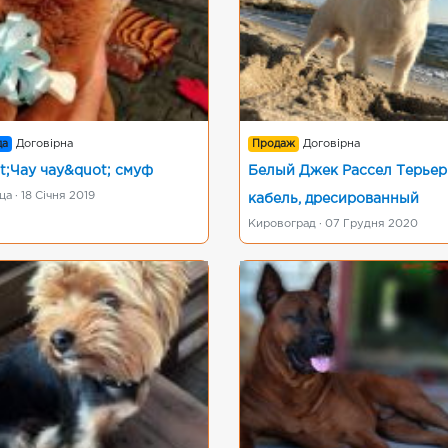
да
Договірна
Продаж
Договірна
t;Чау чау&quot; смуф
Белый Джек Рассел Терьер
а · 18 Січня 2019
кабель, дресированный
Кировоград · 07 Грудня 2020