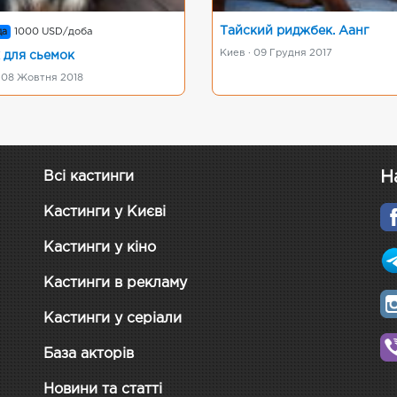
Тайский риджбек. Аанг
да
1000 USD/доба
Киев · 09 Грудня 2017
 для сьемок
· 08 Жовтня 2018
Н
Всі кастинги
Кастинги у Києві
Кастинги у кіно
Кастинги в рекламу
Кастинги у серіали
База акторів
Новини та статті