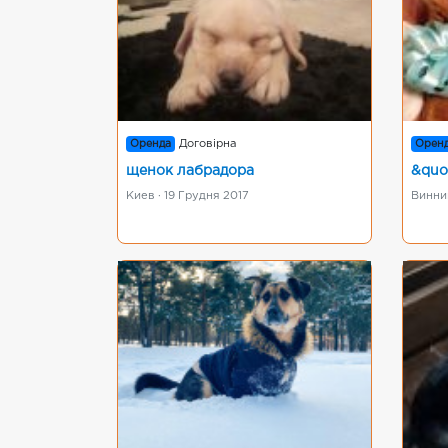
Оренда
Договірна
Орен
щенок лабрадора
&quo
Киев · 19 Грудня 2017
Винниц