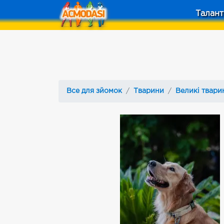
Талант
Все для зйомок
Тварини
Великі твари