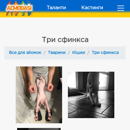
Таланти
Кастинги
Три сфинкса
Все для зйомок
Тварини
Кішки
Три сфинкса