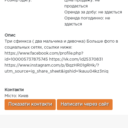
Розмір одягу:
Ціна продажу: не
продається
Оренда за добу: не здається
Оренда погодинно: не
здається
Опис
Три сфинкса ( два мальчика и девочка) Больше фото в
социальных сетях, ссылки ниже:
https://www.facebook.com/profile.php?
id=100005737875745 https://vk.com/id25370831
https://www.instagram.com/p/BqzHR01gRHk/?
utm_source=ig_share_sheet&igshid=1kauu04kz3niq
Контакти
Місто: Киев
Показати контакти
Написати через сайт