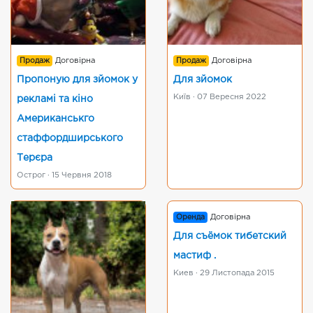
Продаж
Договірна
Продаж
Договірна
Пропоную для зйомок у
Для зйомок
Київ · 07 Вересня 2022
рекламі та кіно
Американськго
стаффордширського
Терєра
Острог · 15 Червня 2018
Оренда
Договірна
Для съёмок тибетский
мастиф .
Киев · 29 Листопада 2015