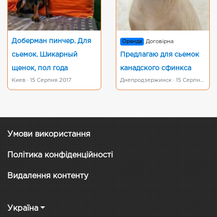
Доберман пинчер. Для
Оренда
Договірна
сьемок. Шикарный
Предлагаю для сьемок
щенок, пол года
канадского сфинкса
Киев · 15 Серпня 2017
Днепродзержинск · 15 Серпня 2015
Умови використання
Політика конфіденційності
Видалення контенту
Україна