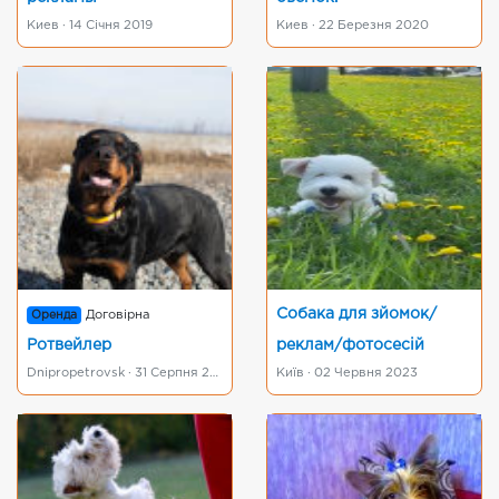
Киев · 14 Січня 2019
Киев · 22 Березня 2020
Собака для зйомок/
Оренда
Договірна
Ротвейлер
реклам/фотосесій
Dnipropetrovsk · 31 Серпня 2017
Київ · 02 Червня 2023