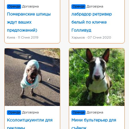
Оренда
Договірна
Оренда
Договірна
Померанские шпицы
лабрадор ретривер
ждут ваших
белый по кличке
предложений)
Голливуд
Киев · 11 Січня 2019
Харьков · 07 Січня 2020
Оренда
Договірна
Оренда
Договірна
Ксолоитцкуинтли для
Мини бультерьер для
рекламы
съёмок.