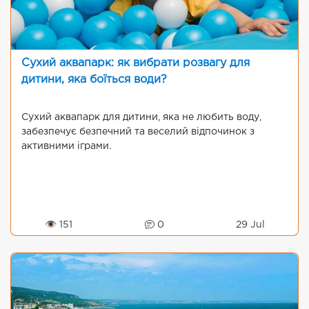
Сухий аквапарк: як вибрати розвагу для
дитини, яка боїться води?
Сухий аквапарк для дитини, яка не любить воду,
забезпечує безпечний та веселий відпочинок з
активними іграми.
👁 151
0
29 Jul