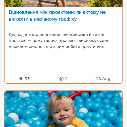
Відновлення між проєктами: як актору не
вигоріти в нерівному графіку
Дванадцятигодинні зміни, нічні зйомки й тижні
простою — чому творча професія виснажує саме
нерівномірністю і що з цим робити практично.
👁 33
0
06 Aug