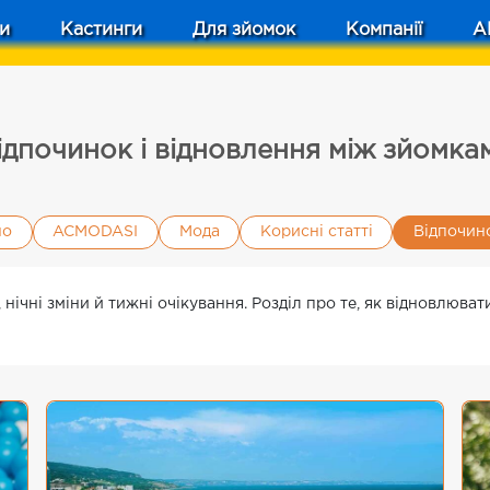
и
Кастинги
Для зйомок
Компанії
A
ідпочинок і відновлення між зйомка
но
ACMODASI
Мода
Корисні статті
Відпочин
нічні зміни й тижні очікування. Розділ про те, як відновлюват