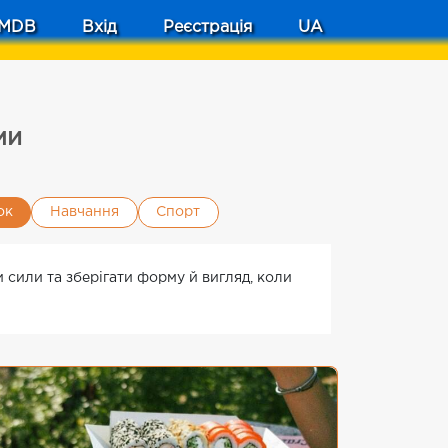
MDB
Вхід
Реєстрація
UA
ми
ок
Навчання
Спорт
и сили та зберігати форму й вигляд, коли