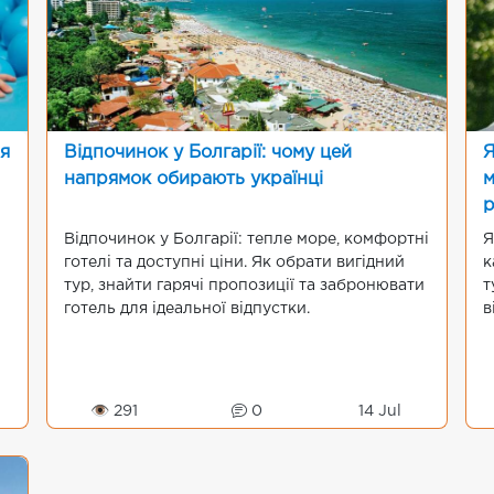
ля
Відпочинок у Болгарії: чому цей
Я
напрямок обирають українці
м
р
Відпочинок у Болгарії: тепле море, комфортні
Я
готелі та доступні ціни. Як обрати вигідний
к
тур, знайти гарячі пропозиції та забронювати
т
готель для ідеальної відпустки.
в
👁 291
0
14 Jul