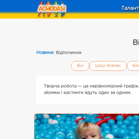
Талант
В
Новини
: Відпочинок
Всі
Шоу-бізнес
Кі
Творча робота — це нерівномірний графік, 
зйомки і кастинги йдуть один за одним.