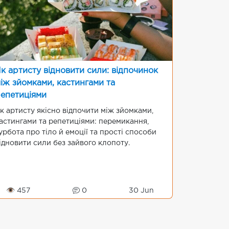
к артисту відновити сили: відпочинок
іж зйомками, кастингами та
епетиціями
к артисту якісно відпочити між зйомками,
астингами та репетиціями: перемикання,
урбота про тіло й емоції та прості способи
ідновити сили без зайвого клопоту.
👁 457
0
30 Jun