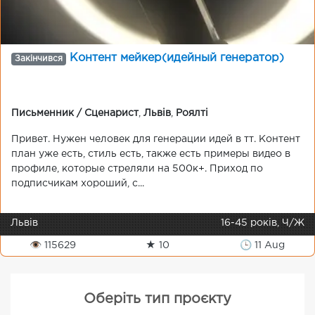
Контент мейкер(идейный генератор)
Закінчився
Письменник / Сценарист
,
Львів
,
Роялті
Привет. Нужен человек для генерации идей в тт. Контент
план уже есть, стиль есть, также есть примеры видео в
профиле, которые стреляли на 500к+. Приход по
подписчикам хороший, с...
Львів
16-45 років, Ч/Ж
👁 115629
★ 10
🕒 11 Aug
Оберіть тип проєкту