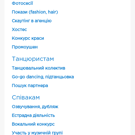
Фотосесії
Покази (fashion, hair)
Скаутінг в агенцію
Хостес
Конкурс краси
Промоушен
Танцюристам
Танцювальний колектив
Go-go dancing, підтанцьовка
Пошук партнера
Співакам
Озвучування, дубляж
Естрадна діяльність
Вокальний конкурс
Участь у музичній групі