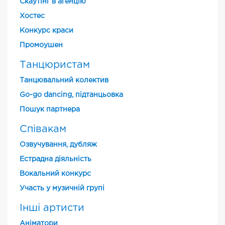
Скаутінг в агенцію
Хостес
Конкурс краси
Промоушен
Танцюристам
Танцювальний колектив
Go-go dancing, підтанцьовка
Пошук партнера
Співакам
Озвучування, дубляж
Естрадна діяльність
Вокальний конкурс
Участь у музичній групі
Інші артисти
Аніматори