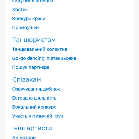
Скаутінг в агенцію
Хостес
Конкурс краси
Промоушен
Танцюристам
Танцювальний колектив
Go-go dancing, підтанцьовка
Пошук партнера
Співакам
Озвучування, дубляж
Естрадна діяльність
Вокальний конкурс
Участь у музичній групі
Інші артисти
Аніматори