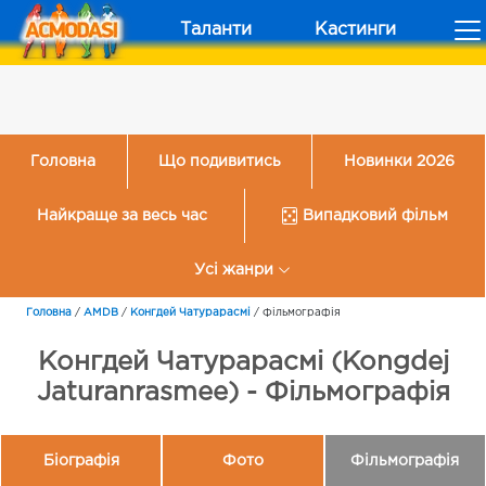
Таланти
Кастинги
Головна
Що подивитись
Новинки 2026
Найкраще за весь час
Випадковий фільм
Усі жанри
Головна
/
AMDB
/
Конгдей Чатурарасмі
/
Фільмографія
Конгдей Чатурарасмі (Kongdej
Jaturanrasmee) - Фільмографія
Біографія
Фото
Фільмографія