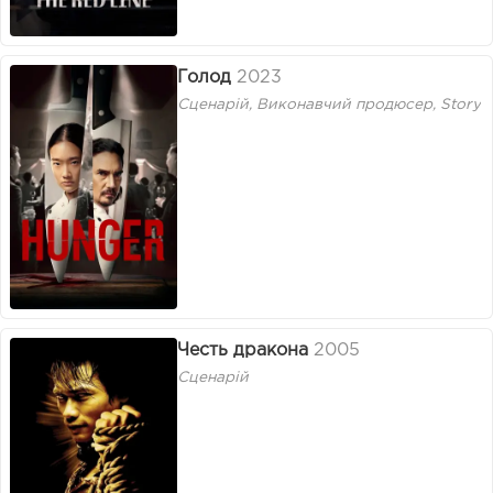
Голод
2023
Сценарій, Виконавчий продюсер, Story
Честь дракона
2005
Сценарій