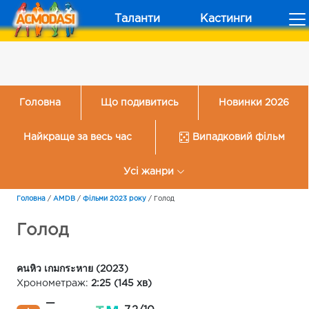
Таланти
Кастинги
Головна
Що подивитись
Новинки 2026
Найкраще за весь час
Випадковий фільм
Усі жанри
Головна
/
AMDB
/
Фільми 2023 року
/
Голод
Голод
คนหิว เกมกระหาย (2023)
Хронометраж:
2:25 (145 хв)
—