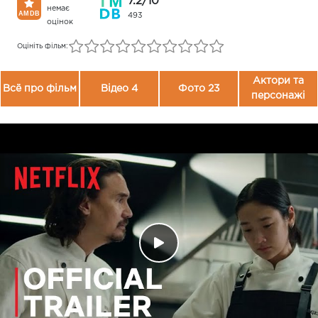
7.2/10
немає
493
оцінок
Оцініть фільм:
Актори та
Всё про фільм
Відео 4
Фото 23
персонажі