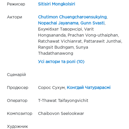
Режисер
Sitisiri Mongkolsiri
Актори
Chutimon Chuengcharoensukying
,
Nopachai Jayanama
,
Gunn Svasti
,
Бхумібхат Таворнсірі, Varit
Hongsananda, Prachan Vong-uthaiphan,
Ratchawat Vichianrat, Pattarawit Junthai,
Rangsit Budngam, Sunya
Thadathanawong
Усі актори та ролі (10)
Сценарій
Продюсер
Сорос Сухум,
Конгдей Чатурарасмі
Оператор
T-Thawat Taifayongvichit
Композитор
Chaibovon Seelookwar
Художник