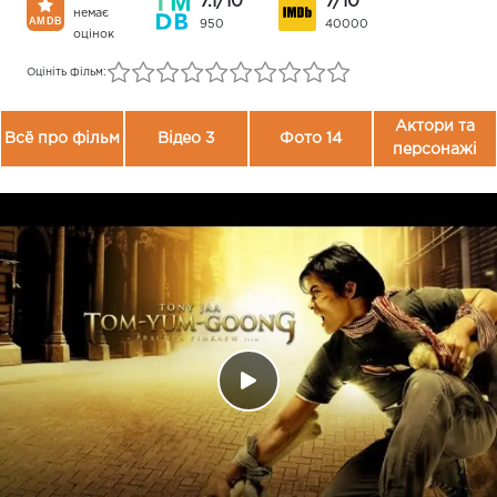
7.1/10
7/10
немає
950
40000
оцінок
Оцініть фільм:
Актори та
Всё про фільм
Відео 3
Фото 14
персонажі