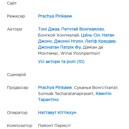
Сайт
Режисер
Prachya Pinkaew
Актори
Тоні Джаа
,
Петчтай Вонгкамлао
,
Бонгкой Хонгмалай,
Цзінь Сін
,
Натан
Джонс
,
Джонні Нгуєн
,
Латіф Краудер
,
Джонатан Патрік Фу
, Даміан де
Монтемас, Winai Poonpermsiri
Усі актори та ролі (10)
Сценарій
Продюсер
Prachya Pinkaew
, Суканья Вонгстхапат,
Somsak Techaratanaprasert,
Квентін
Тарантіно
Оператор
Наттавут Кіттікхун
Композитор
Пейонт Пермсіт