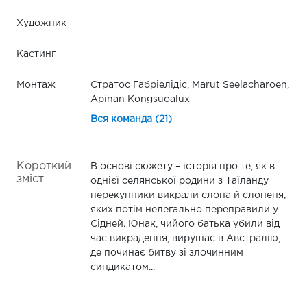
Художник
Кастинг
Монтаж
Стратос Габріелідіс, Marut Seelacharoen,
Apinan Kongsuoalux
Вся команда (21)
Короткий
В основі сюжету – історія про те, як в
зміст
однієї селянської родини з Таїланду
перекупники викрали слона й слоненя,
яких потім нелегально переправили у
Сідней. Юнак, чийого батька убили від
час викрадення, вирушає в Австралію,
де починає битву зі злочинним
синдикатом...