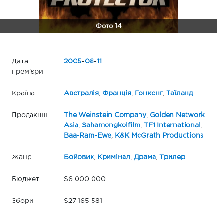
Фото 14
Дата
2005
-
08
-
11
прем'єри
Країна
Австралія
,
Франція
,
Гонконг
,
Таїланд
Продакшн
The Weinstein Company
,
Golden Network
Asia
,
Sahamongkolfilm
,
TF1 International
,
Baa-Ram-Ewe
,
K&K McGrath Productions
Жанр
Бойовик
,
Кримінал
,
Драма
,
Трилер
Бюджет
$6 000 000
Збори
$27 165 581