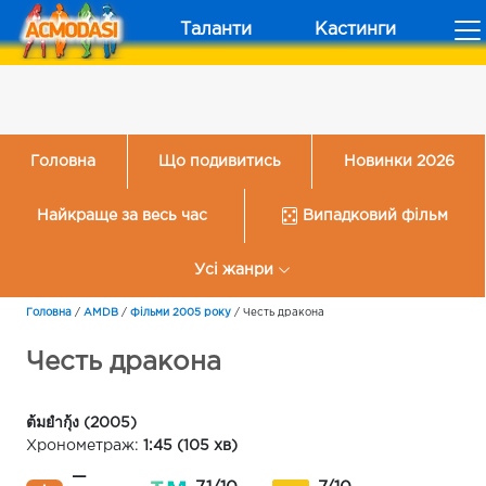
Таланти
Кастинги
Головна
Що подивитись
Новинки 2026
Найкраще за весь час
Випадковий фільм
Усі жанри
Головна
/
AMDB
/
Фільми 2005 року
/
Честь дракона
Честь дракона
ต้มยำกุ้ง (2005)
Хронометраж:
1:45 (105 хв)
—