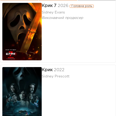
Крик 7
2026
Головна роль
Sidney Evans
Виконавчий продюсер
Крик
2022
Sidney Prescott