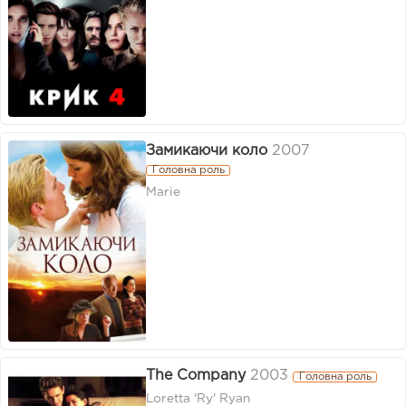
Замикаючи коло
2007
Головна роль
Marie
The Company
2003
Головна роль
Loretta 'Ry' Ryan