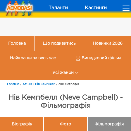
Таланти
Кастинги
Головна
Що подивитись
Новинки 2026
Найкраще за весь час
Випадковий фільм
Усі жанри
Головна
/
AMDB
/
Нів Кемпбелл
/
Фільмографія
Нів Кемпбелл (Neve Campbell) -
Фільмографія
Біографія
Фото
Фільмографія