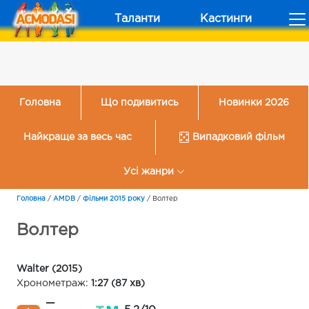
Таланти
Кастинги
Головна
Що подивитись
Новинки 2026
Найкраще за весь час
Випадковий фільм
Усі жанри
Головна
/
AMDB
/
Фільми 2015 року
/
Волтер
Волтер
Walter (2015)
Хронометраж:
1:27 (87 хв)
—