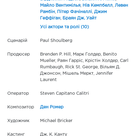
Майло Вентимілья
,
Нів Кемпбелл
,
Левен
Рамбін
,
Пітер Фачінеллі
,
Джим
Геффіган
,
Браян Дж. Уайт
Усі актори та ролі (10)
Сценарій
Paul Shoulberg
Продюсер
Brenden P. Hill, Марк Голдер, Benito
Mueller, Раян Гарріс, Крістін Холдер, Carl
Rumbaugh, Rick St. George, Вільям Д.
Джонсон, Мішель Меркт, Jennifer
Laurent
Оператор
Steven Capitano Calitri
Композитор
Ден Ромер
Художник
Michael Bricker
Кастинг
Дж. К. Канту