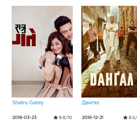
Shatru Gatey
Данґал
2018-03-23
8.8/10
2016-12-21
8.5