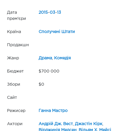
Дата
2015
-
03
-
13
прем'єри
Країна
Сполучені Штати
Продакшн
Жанр
Драма
,
Комедія
Бюджет
$700 000
Збори
$0
Сайт
Режисер
Ганна Мастро
Актори
Андрій Дж. Вест
,
Джастін Кірк
,
Вірджинія Медсен
,
Вільям Х. Мейсі
,