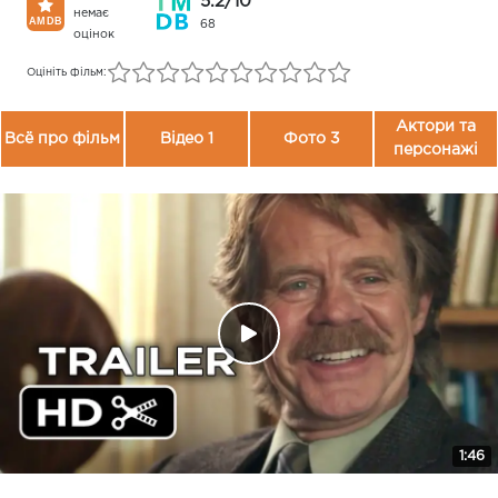
5.2/10
немає
68
оцінок
Оцініть фільм:
Актори та
Всё про фільм
Відео 1
Фото 3
персонажі
1:46