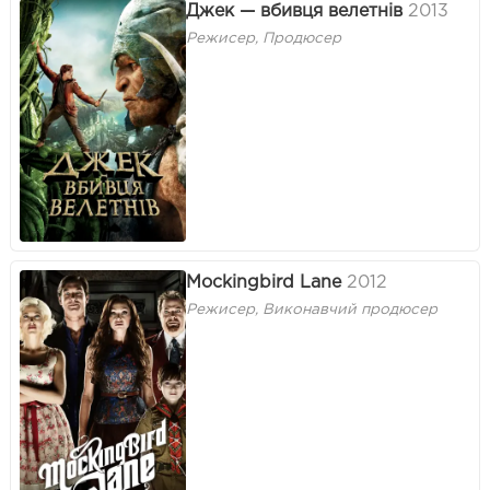
Джек — вбивця велетнів
2013
Режисер, Продюсер
Mockingbird Lane
2012
Режисер, Виконавчий продюсер