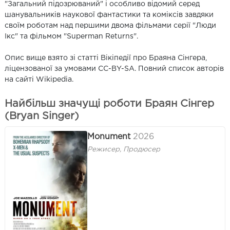
"Загальний підозрюваний" і особливо відомий серед
шанувальників наукової фантастики та коміксів завдяки
своїм роботам над першими двома фільмами серії "Люди
Ікс" та фільмом "Superman Returns".
Опис вище взято зі статті Вікіпедії про Браяна Сінгера,
ліцензованої за умовами CC-BY-SA. Повний список авторів
на сайті Wikipedia.
Найбільш значущі роботи Браян Сінгер
(Bryan Singer)
Monument
2026
Режисер, Продюсер