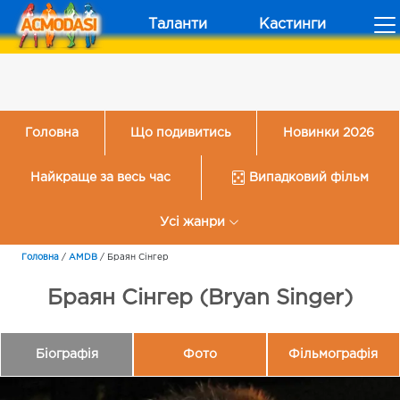
Таланти
Кастинги
Головна
Що подивитись
Новинки 2026
Найкраще за весь час
Випадковий фільм
Усі жанри
Головна
/
AMDB
/
Браян Сінгер
Браян Сінгер (Bryan Singer)
Біографія
Фото
Фільмографія