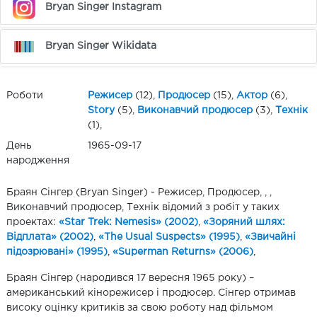
Bryan Singer Instagram
Bryan Singer Wikidata
Роботи
Режисер
(12),
Продюсер
(15),
Актор
(6),
Story
(5),
Виконавчий продюсер
(3),
Технік
(1),
День
1965-09-17
народження
Браян Сінгер (Bryan Singer) - Режисер, Продюсер, , ,
Виконавчий продюсер, Технік відомий з робіт у таких
проектах:
«Star Trek: Nemesis» (2002)
,
«Зоряний шлях:
Відплата» (2002)
,
«The Usual Suspects» (1995)
,
«Звичайні
підозрювані» (1995)
,
«Superman Returns» (2006)
,
Браян Сінгер (народився 17 вересня 1965 року) –
американський кінорежисер і продюсер. Сінгер отримав
високу оцінку критиків за свою роботу над фільмом