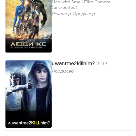
Man with Small Film Camera
(uncredited)
Режисер, Продюсер
uwantme2killhim?
2013
Продюсер