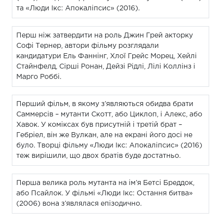
та «Люди Ікс: Апокаліпсис» (2016).
Перш ніж затвердити на роль Джин Грей акторку
Софі Тернер, автори фільму розглядали
кандидатури Ель Фаннінг, Хлої Грейс Морец, Хейлі
Стайнфелд, Сірші Ронан, Дейзі Рідлі, Лілі Коллінз і
Марго Роббі.
Перший фільм, в якому з’являються обидва брати
Саммерсів – мутанти Скотт, або Циклоп, і Алекс, або
Хавок. У коміксах був присутній і третій брат –
Гебріел, він же Вулкан, але на екрані його досі не
було. Творці фільму «Люди Ікс: Апокаліпсис» (2016)
теж вирішили, що двох братів буде достатньо.
Перша велика роль мутанта на ім’я Бетсі Бреддок,
або Псайлок. У фільмі «Люди Ікс: Остання битва»
(2006) вона з’являлася епізодично.