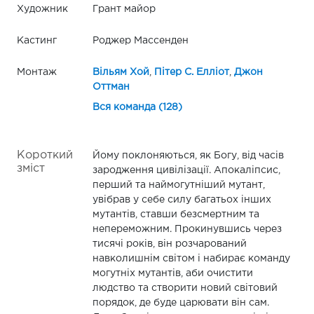
Художник
Грант майор
Кастинг
Роджер Массенден
Монтаж
Вільям Хой
,
Пітер С. Елліот
,
Джон
Оттман
Вся команда (128)
Короткий
Йому поклоняються, як Богу, від часів
зміст
зародження цивілізації. Апокаліпсис,
перший та наймогутніший мутант,
увібрав у себе силу багатьох інших
мутантів, ставши безсмертним та
непереможним. Прокинувшись через
тисячі років, він розчарований
навколишнім світом і набирає команду
могутніх мутантів, аби очистити
людство та створити новий світовий
порядок, де буде царювати він сам.