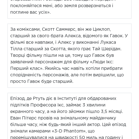
поклоняйтеся мені, або земля розверзнеться і
поглине вас усіх».
За коміксами, Скотт Саммерс, він же Циклоп,
старший за свого брата Алекса, відомого як Гавок. У
фільмі все навпаки, і Алекс у виконанні Лукаса
Тілла старший за Скотта, якого грає Тай Шерідан.
Творці фільму пішли на це, тому що Гавок був
заявлений персонажем для фільму «Люди Ікс:
Перший клас». Якийсь час навіть хотіли прибрати
спорідненість персонажів, але потім вирішили, що
просто Гавок буде старший.
Епізод, де Ртуть діє в Інституті для обдарованих
підлітків Професора Ікс, займає 3 хвилини
екранного часу, а на його зйомки пішло 3,5 місяці.
Еван Пітерс провів на знімальному майданчику
більше часу, ніж будь-який інший актор. Цей епізод
знімали камерами «3-D Phantom», що
переміщувалися на швидкості 50 миль на годину і