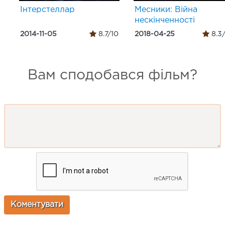
Інтерстеллар
Месники: Війна
нескінченності
2014-11-05
8.7/10
2018-04-25
8.3
Вам сподобався фільм?