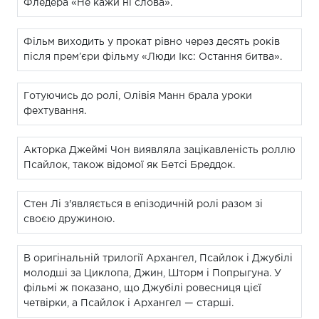
Фледера «Не кажи ні слова».
Фільм виходить у прокат рівно через десять років
після прем’єри фільму «Люди Ікс: Остання битва».
Готуючись до ролі, Олівія Манн брала уроки
фехтування.
Акторка Джеймі Чон виявляла зацікавленість роллю
Псайлок, також відомої як Бетсі Бреддок.
Стен Лі з'являється в епізодичній ролі разом зі
своєю дружиною.
В оригінальній трилогії Архангел, Псайлок і Джубілі
молодші за Циклопа, Джин, Шторм і Попрыгуна. У
фільмі ж показано, що Джубілі ровесниця цієї
четвірки, а Псайлок і Архангел — старші.