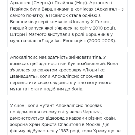
Архангел (Смерть) і Псайлок (Мор). Архангел і
Псайлок були Вершниками в коміксах (Архангел – з
самого початку, а Псайлок стала однією з
Вершників у серії коміксів «Uncanny X-Force»,
перший випуск якої з’явився на світ у 2010 році).
Шторм і Магнето виступали в ролі Вершників у
мультсеріалі «Люди Ікс: Еволюція» (2000-2003).
Апокаліпсис має здатність змінювати тіла. У
коміксах цієї здатності він був позбавлений. Вона
з'явилася за сюжетом кросоверу «Люди Ікс:
Дванадцять», коли Апокаліпсис спробував
перемістити свою свідомість у тіло могутнього
мутанта і стати подібним до богів.
У сцені, коли мутант Апокаліпсис передає
повідомлення всьому світу через Чарльза,
демонструється відеоряд з кадрами різних країн,
зокрема Храм Христа Спасителя в Москві. Дія
фільму відбувається у 1983 році, коли Храму ще не