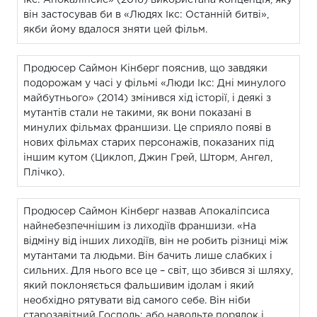
він застосував би в «Людях Ікс: Останній битві»,
якби йому вдалося зняти цей фільм.
Продюсер Саймон Кінберг пояснив, що завдяки
подорожам у часі у фільмі «Люди Ікс: Дні минулого
майбутнього» (2014) змінився хід історії, і деякі з
мутантів стали не такими, як вони показані в
минулих фільмах франшизи. Це сприяло появі в
нових фільмах старих персонажів, показаних під
іншим кутом (Циклоп, Джин Грей, Шторм, Ангел,
Плічко).
Продюсер Саймон Кінберг назвав Апокаліпсиса
найнебезпечнішим із лиходіїв франшизи. «На
відміну від інших лиходіїв, він не робить різниці між
мутантами та людьми. Він бачить лише слабких і
сильних. Для нього все це – світ, що збився зі шляху,
який поклоняється фальшивим ідолам і який
необхідно рятувати від самого себе. Він ніби
старозавітний Господь: або наводьте порядок і