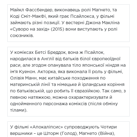
Майкл Фассбендер, виконавець ролі Магнето, та
Коді Сміт-МакФі, який грає Псайлокса, у фільмі
займають різні позиції. У вестерні Джона Макліна
«Суворо на захід» (2015) вони виступають у ролі
союзників.
У коміксах Бетсі Бреддок, вона ж Псайлок,
народилася в Англії від батьків білої європеоїдної
раси, але згодом опанувала тіло японської ніндзя на
ім'я Куенон. Акторка, яка виконала її роль у фільмі,
Олівія Манн, має китайське походження по
материнській лінії та німецьке й ірландське коріння
по батьківській, що робить її євразійкою. Так само, з
певною натяжкою, можна охарактеризувати й
однойменного персонажа коміксів (після обміну
тілами).
У фільмі «Апокаліпсис» супроводжують Чотири
вершники – це Шторм (Голод), Магнето (Війна),