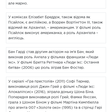
але марно.
У коміксах Елізабет Бреддок, також відома як
Псайлок, є англійкою, а Воррен Вортінгтон III, також
відомий як Архангел, – американцем. У фільмі роль
Псайлок виконує американка, а роль Архангела –
англієць.
Бен Гарді став другим актором на ім'я Бен, який
виконав роль Ангела у фільмах франшизи «Люди
Ікс». У фільмі Бретта Реттнера «Люди Ікс: Остання
битва» (2006) цю роль зіграв Бен Фостер.
У серіалі «Гра престолів» (2011) Софі Тернер,
виконавиця ролі Джин Грей у фільмі «Люди Ікс:
Апокаліпсис» (2016), зіграла доньку Шона Біна.
Попередня виконавиця ролі Грей, Фамке Янссен,
грала з Шоном Біном у фільмі Мартіна Кемпбелла
про агента 007 «Золоте око» (1995) та в стрічці Гері