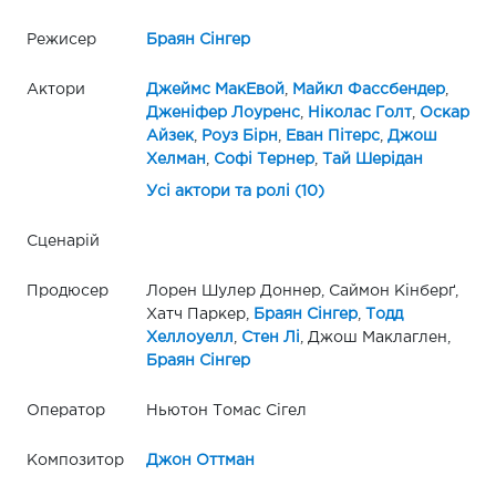
Режисер
Браян Сінгер
Актори
Джеймс МакЕвой
,
Майкл Фассбендер
,
Дженіфер Лоуренс
,
Ніколас Голт
,
Оскар
Айзек
,
Роуз Бірн
,
Еван Пітерс
,
Джош
Хелман
,
Софі Тернер
,
Тай Шерідан
Усі актори та ролі (10)
Сценарій
Продюсер
Лорен Шулер Доннер, Саймон Кінберґ,
Хатч Паркер,
Браян Сінгер
,
Тодд
Хеллоуелл
,
Стен Лі
, Джош Маклаглен,
Браян Сінгер
Оператор
Ньютон Томас Сігел
Композитор
Джон Оттман