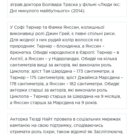
зіграв доктора Болівара Траска у фільмі «Люди Ікс:
Дні минулого майбутнього» (2014).
У Софі Тернер та Фамке Янссен, колишньої
виконавиці ролі Джин Грей, є певні спільні риси.
Для жодної з них рудий колір волосся не є
природним: Тернер – блондинка, а Янссен –
брюнетка. Обидві народилися в Європі: Тернер – в
Англії, а Янссен – у Нідерландах. Обидві на кілька
сантиметрів вищі за акторів, які виконали роль
Циклопа: зріст Тая Шерідана – 173 сантиметри, а
Тернер – 175 сантиметрів; зріст Джеймса Марсдена –
178 сантиметрів, а Янссен – 182 сантиметри. Обидві
акторки старші за акторів, які виконали роль
Циклопа – Тернер старша за Шерідана на 9 місяців,
а Янссен старша за Марсдена на 9 років.
Акторка Тюздi Найт провела в соціальних мережах
кампанію на свою підтримку, сподіваючись
отримати роль Іскри, також відомої як Засліплююча,