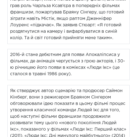
грав роль Чарльза Ксав'єра в попередніх фільмах
франшизи, пожартував Браяну Сінгеру, що готовий
зіграти навіть Містік, якщо раптом Дженніфер
Лоуренс «підкачає». Як заявив Стюарт: «Я готовий
роздягнутися на камеру і вифарбуватися в синій
колір. Та й світ готовий прийняти мене таким».
2016-й стане дебютним для появи Апокаліпсиса у
фільмах, де анімація чергується з грою акторів, і 30-
ю річницею його появи в коміксах «Люди Ікс» (це
сталося в травні 1986 року).
Як стверджує автор сценарію та продюсер Саймон
Кінберг, вони з режисером Браяном Сінгером
обговорювали ідею показати в цьому фільмі процес
утворення класичної команди Людей Ікс для того,
щоб наступні фільми франшизи продовжили
розвивати тему цього «нового покоління Людей
Ікс», показаного у фільмах «Люди Ікс: Перший клас»
(2011), «Люди Ікс: Дні минулого майбутнього» (2014)