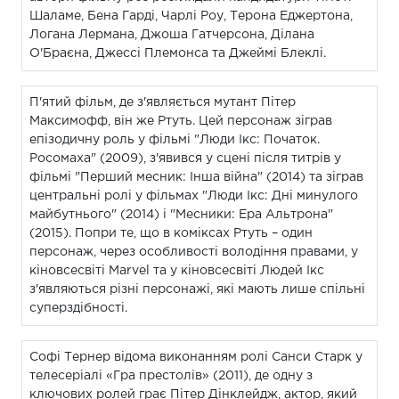
Шаламе, Бена Гарді, Чарлі Роу, Терона Еджертона,
Логана Лермана, Джоша Гатчерсона, Ділана
О'Браєна, Джессі Племонса та Джеймі Блеклі.
П'ятий фільм, де з'являється мутант Пітер
Максимофф, він же Ртуть. Цей персонаж зіграв
епізодичну роль у фільмі "Люди Ікс: Початок.
Росомаха" (2009), з'явився у сцені після титрів у
фільмі "Перший месник: Інша війна" (2014) та зіграв
центральні ролі у фільмах "Люди Ікс: Дні минулого
майбутнього" (2014) і "Месники: Ера Альтрона"
(2015). Попри те, що в коміксах Ртуть – один
персонаж, через особливості володіння правами, у
кіновсесвіті Marvel та у кіновсесвіті Людей Ікс
з'являються різні персонажі, які мають лише спільні
суперздібності.
Софі Тернер відома виконанням ролі Санси Старк у
телесеріалі «Гра престолів» (2011), де одну з
ключових ролей грає Пітер Дінклейдж, актор, який