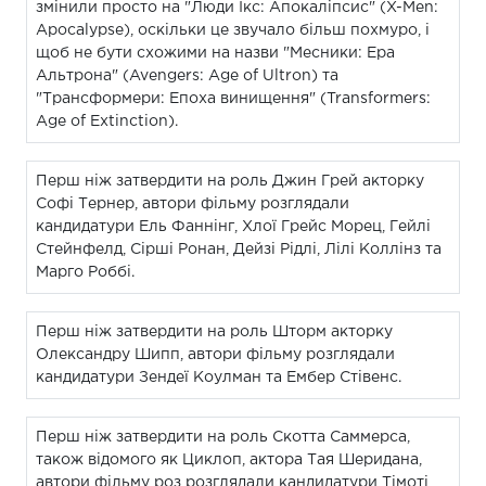
змінили просто на "Люди Ікс: Апокаліпсис" (X-Men:
Apocalypse), оскільки це звучало більш похмуро, і
щоб не бути схожими на назви "Месники: Ера
Альтрона" (Avengers: Age of Ultron) та
"Трансформери: Епоха винищення" (Transformers:
Age of Extinction).
Перш ніж затвердити на роль Джин Грей акторку
Софі Тернер, автори фільму розглядали
кандидатури Ель Фаннінг, Хлої Грейс Морец, Гейлі
Стейнфелд, Сірші Ронан, Дейзі Рідлі, Лілі Коллінз та
Марго Роббі.
Перш ніж затвердити на роль Шторм акторку
Олександру Шипп, автори фільму розглядали
кандидатури Зендеї Коулман та Ембер Стівенс.
Перш ніж затвердити на роль Скотта Саммерса,
також відомого як Циклоп, актора Тая Шеридана,
автори фільму роз розглядали кандидатури Тімоті