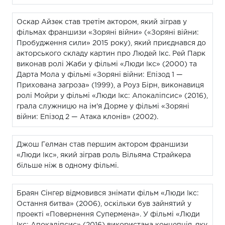
Оскар Айзек став третім актором, який зіграв у
фільмах франшизи «Зоряні війни» («Зоряні війни:
Пробудження сили» 2015 року), який приєднався до
акторського складу картин про Людей Ікс. Рей Парк
виконав ролі Жаби у фільмі «Люди Ікс» (2000) та
Дарта Мола у фільмі «Зоряні війни: Епізод 1 —
Прихована загроза» (1999), а Роуз Бірн, виконавиця
ролі Мойри у фільмі «Люди Ікс: Апокаліпсис» (2016),
грала служницю на ім'я Дорме у фільмі «Зоряні
війни: Епізод 2 — Атака клонів» (2002).
Джош Гелман став першим актором франшизи
«Люди Ікс», який зіграв роль Вільяма Страйкера
більше ніж в одному фільмі.
Браян Сінгер відмовився знімати фільм «Люди Ікс:
Остання битва» (2006), оскільки був зайнятий у
проекті «Повернення Супермена». У фільмі «Люди
Ікс: Апокаліпсис» (2016) використана концепція, яку