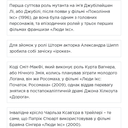
Перша суттєва роль мутанта на ім’я Джубілейшен
Лі, або Джубілі, після появи у фільмі «Покоління
Ікс» (1996), де вона була одним з головних
персонажів, та епізодичних ролей у трьох перших
фільмах франшизи «Люди Ікс».
Для зйомок у ролі Шторм акторка Александра Шипп
зробила собі зачіску «ірокез».
Коді Сміт-МакФі, який виконує роль Курта Вагнера,
або Нічного Змія, колись планував зіграти молодого
Логана, він же Росомаха, у фільмі «Люди Ікс:
Початок. Росомаха» (2009), однак віддав перевагу
знятися в постапокаліптичній драмі Джона Хілкоута
«Дорога».
Інвалідне крісло Чарльза Ксав’єра в трейлері – те
саме, що Патрік Стюарт використовував у фільмі
Браяна Сінгера «Люди Ікс» (2000).