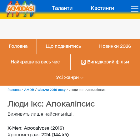
Таланти
Кастинги
Головна
Що подивитись
Новинки 2026
Найкраще за весь час
Випадковий фільм
Усі жанри
Головна
/
AMDB
/
Фільми 2016 року
/
Люди Ікс: Апокаліпсис
Люди Ікс: Апокаліпсис
Виживуть лише найсильніші.
X-Men: Apocalypse (2016)
Хронометраж:
2:24 (144 хв)