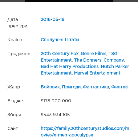
Дата
2016
-
05
-
18
прем'єри
Країна
Сполучені Штати
Продакшн
20th Century Fox
,
Genre Films
,
TSG
Entertainment
,
The Donners' Company
,
Bad Hat Harry Productions
,
Hutch Parker
Entertainment
,
Marvel Entertainment
Жанр
Бойовик
,
Пригоди
,
Фантастика
,
Фентезі
Бюджет
$178 000 000
Збори
$543 934 105
Сайт
https://family.20thcenturystudios.com/m
ovies/x-men-apocalypse