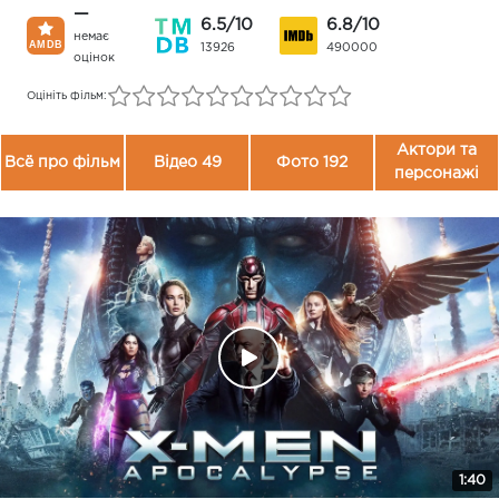
—
6.5/10
6.8/10
немає
13926
490000
оцінок
Оцініть фільм:
Актори та
Всё про фільм
Відео 49
Фото 192
персонажі
1:40