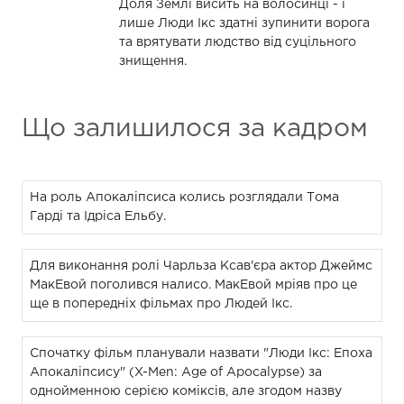
Доля Землі висить на волосинці - і
лише Люди Ікс здатні зупинити ворога
та врятувати людство від суцільного
знищення.
Що залишилося за кадром
На роль Апокаліпсиса колись розглядали Тома
Гарді та Ідріса Ельбу.
Для виконання ролі Чарльза Ксав'єра актор Джеймс
МакЕвой поголився налисо. МакЕвой мріяв про це
ще в попередніх фільмах про Людей Ікс.
Спочатку фільм планували назвати "Люди Ікс: Епоха
Апокаліпсису" (X-Men: Age of Apocalypse) за
однойменною серією коміксів, але згодом назву