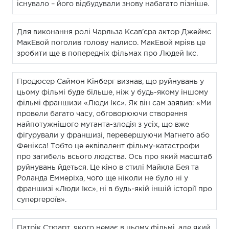
існувало – його відбудували знову набагато пізніше.
Для виконання ролі Чарльза Ксав’єра актор Джеймс
МакЕвой поголив голову налисо. МакЕвой мріяв це
зробити ще в попередніх фільмах про Людей Ікс.
Продюсер Саймон Кінберг визнав, що руйнувань у
цьому фільмі буде більше, ніж у будь-якому іншому
фільмі франшизи «Люди Ікс». Як він сам заявив: «Ми
провели багато часу, обговорюючи створення
найпотужнішого мутанта-злодія з усіх, що вже
фігурували у франшизі, перевершуючи Магнето або
Фенікса! Тобто це еквівалент фільму-катастрофи
про загибель всього людства. Ось про який масштаб
руйнувань йдеться. Це кіно в стилі Майкла Бея та
Роланда Еммеріха, чого ще ніколи не було ні у
франшизі «Люди Ікс», ні в будь-якій іншій історії про
супергероїв».
Патрік Стюарт, якого немає в цьому фільмі, але який