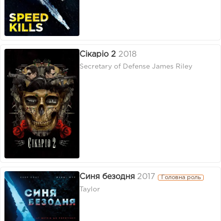
Сікаріо 2
2018
Secretary of Defense James Riley
Синя безодня
2017
Головна роль
Taylor