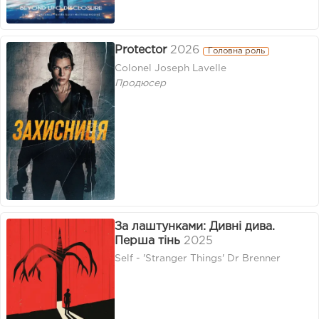
Protector
2026
Головна роль
Colonel Joseph Lavelle
Продюсер
За лаштунками: Дивні дива.
Перша тінь
2025
Self - 'Stranger Things' Dr Brenner