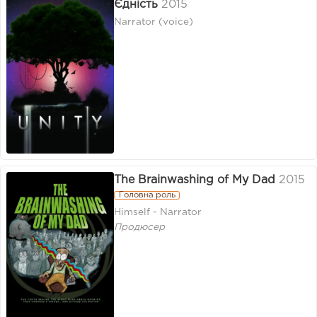
Єдність
2015
Narrator (voice)
The Brainwashing of My Dad
2015
Головна роль
Himself - Narrator
Продюсер