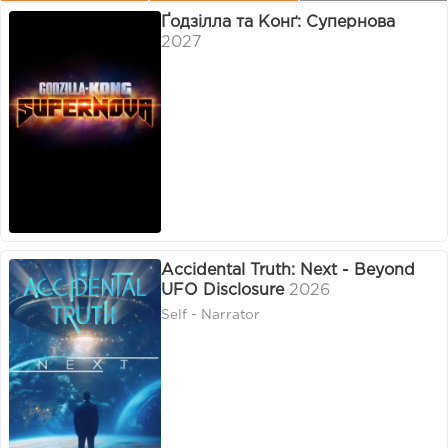
Ґодзілла та Конґ: Супернова
2027
Accidental Truth: Next - Beyond
UFO Disclosure
2026
Self - Narrator