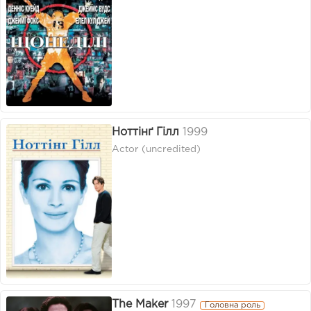
Ноттінґ Гілл
1999
Actor (uncredited)
The Maker
1997
Головна роль