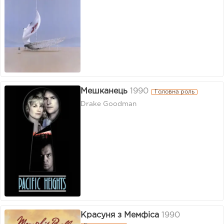
Мешканець
1990
Головна роль
Drake Goodman
Красуня з Мемфіса
1990