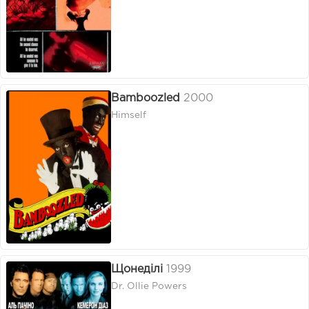
Bamboozled
2000
Himself
Щонеділі
1999
Dr. Ollie Powers