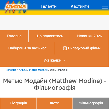
Таланти
Кастинги
Головна
Що подивитись
Новинки 2026
Найкраще за весь час
Випадковий фільм
Усі жанри
Головна
/
AMDB
/
Метью Модайн
/
Фільмографія
Метью Модайн (Matthew Modine) -
Фільмографія
Біографія
Фото
Фільмографія