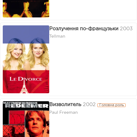
Розлучення по-французьки
2003
Tellman
Визволитель
2002
Головна роль
Paul Freeman