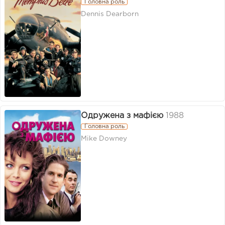
Головна роль
Dennis Dearborn
Одружена з мафією
1988
Головна роль
Mike Downey