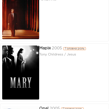
Марія
2005
Головна роль
Tony Childress / Jesus
Opa!
2005