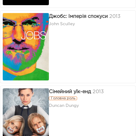
Джобс: Імперія спокуси
2013
John Sculley
Сімейний уїк-енд
2013
Головна роль
Duncan Dungy