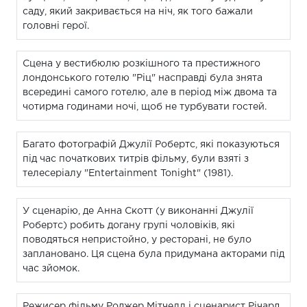
саду, який закривається на ніч, як того бажали
головні герої.
Сцена у вестибюлю розкішного та престижного
лондонського готелю "Ріц" насправді була знята
всередині самого готелю, але в період між двома та
чотирма годинами ночі, щоб не турбувати гостей.
Багато фотографій Джулії Робертс, які показуються
під час початкових титрів фільму, були взяті з
телесеріалу "Entertainment Tonight" (1981).
У сценарію, де Анна Скотт (у виконанні Джулії
Робертс) робить догану групі чоловіків, які
поводяться непристойно, у ресторані, не було
заплановано. Ця сцена була придумана акторами під
час зйомок.
Режисер фільму Роджер Мітчелл і сценарист Річард