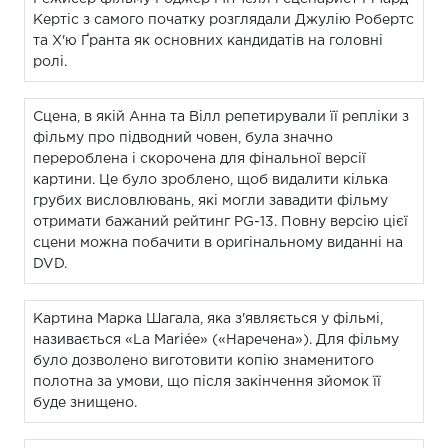
Кертіс з самого початку розглядали Джулію Робертс
та Х'ю Ґранта як основних кандидатів на головні
ролі.
Сцена, в якій Анна та Вілл репетирували її репліки з
фільму про підводний човен, була значно
перероблена і скорочена для фінальної версії
картини. Це було зроблено, щоб видалити кілька
грубих висловлювань, які могли завадити фільму
отримати бажаний рейтинг PG-13. Повну версію цієї
сцени можна побачити в оригінальному виданні на
DVD.
Картина Марка Шагала, яка з'являється у фільмі,
називається «La Mariée» («Наречена»). Для фільму
було дозволено виготовити копію знаменитого
полотна за умови, що після закінчення зйомок її
буде знищено.