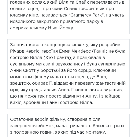
головних ролях, який Вілл та Спайк переглядають в
одній зі сцен, і про який Спайк говорить як про
класику кіно, називається "Gramercy Park", на честь
невеликого закритого приватного парку в
американському Нью-Йорку.
За початковою концепцією сюжету, яку розробив
Річард Кертіс, героїня Емми Чемберс (Ганні) не була
сестрою Вілла (Х'ю Гранта), а працювала в
сусідньому магазині звукозапису і була суперницею
Анни Скотт у боротьбі за його серце. Ключовим
моментом фільму мала стати сцена, де Вілл,
зрештою, обирає її, віддаючи перевагу фантастичній
мрії, яку представляє Анна. Пізніше автор вирішив,
що не може так просто відкинути Анну, і знайшов
вихід, зробивши Ганні сестрою Вілла.
Остаточна версія фільму, створена після
завершення зйомок, мала тривалість близько трьох
з половиною годин, з яких під час монтажу,