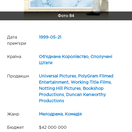
Фото 84
Дата
1999
-
05
-
21
прем'єри
Країна
Об'єднане Королівство
,
Сполучені
Штати
Продакшн
Universal Pictures
,
PolyGram Filmed
Entertainment
,
Working Title Films
,
Notting Hill Pictures
,
Bookshop
Productions
,
Duncan Kenworthy
Productions
Жанр
Мелодрама
,
Комедія
Бюджет
$42 000 000