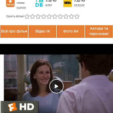
7.3/10
7.2/10
немає
6797
333023
оцінок
Оцініть фільм:
Актори та
Всё про фільм
Відео 14
Фото 84
персонажі