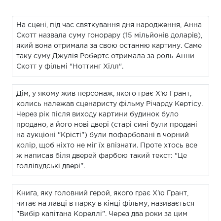
На сцені, під час святкування дня народження, Анна
Скотт назвала суму гонорару (15 мільйонів доларів),
який вона отримала за свою останню картину. Саме
таку суму Джулія Робертс отримала за роль Анни
Скотт у фільмі "Ноттинг Хілл".
Дім, у якому жив персонаж, якого грає Х'ю Грант,
колись належав сценаристу фільму Річарду Кертісу.
Через рік після виходу картини будинок було
продано, а його нові двері (старі сині були продані
на аукціоні "Крісті") були пофарбовані в чорний
колір, щоб ніхто не міг їх впізнати. Проте хтось все
ж написав біля дверей фарбою такий текст: "Це
голлівудські двері".
Книга, яку головний герой, якого грає Х'ю Грант,
читає на лавці в парку в кінці фільму, називається
"Вибір капітана Кореллі". Через два роки за цим