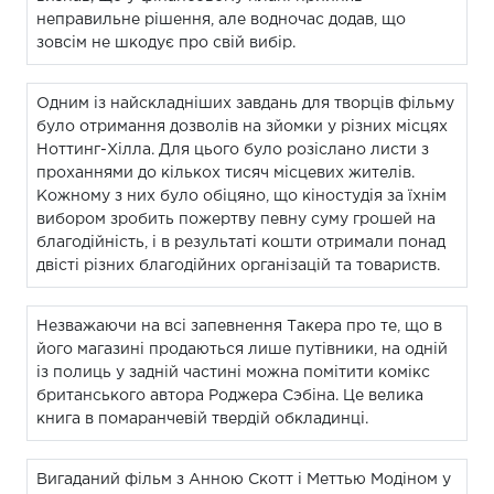
неправильне рішення, але водночас додав, що
зовсім не шкодує про свій вибір.
Одним із найскладніших завдань для творців фільму
було отримання дозволів на зйомки у різних місцях
Ноттинг-Хілла. Для цього було розіслано листи з
проханнями до кількох тисяч місцевих жителів.
Кожному з них було обіцяно, що кіностудія за їхнім
вибором зробить пожертву певну суму грошей на
благодійність, і в результаті кошти отримали понад
двісті різних благодійних організацій та товариств.
Незважаючи на всі запевнення Такера про те, що в
його магазині продаються лише путівники, на одній
із полиць у задній частині можна помітити комікс
британського автора Роджера Сэбіна. Це велика
книга в помаранчевій твердій обкладинці.
Вигаданий фільм з Анною Скотт і Меттью Модіном у