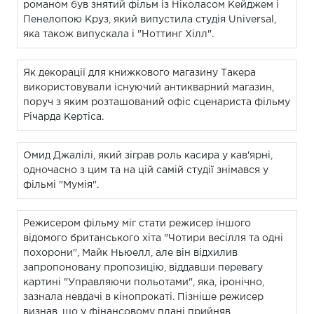
романом був знятий фільм із Ніколасом Кейджем і
Пенелопою Круз, який випустила студія Universal,
яка також випускала і "Ноттинг Хілл".
Як декорації для книжкового магазину Такера
використовували існуючий антикварний магазин,
поруч з яким розташований офіс сценариста фільму
Річарда Кертіса.
Омид Джалілі, який зіграв роль касира у кав'ярні,
одночасно з цим та на цій самій студії знімався у
фільмі "Мумія".
Режисером фільму міг стати режисер іншого
відомого британського хіта "Чотири весілля та одні
похорони", Майк Ньюелл, але він відхилив
запропоновану пропозицію, віддавши перевагу
картині "Управляючи польотами", яка, іронічно,
зазнала невдачі в кінопрокаті. Пізніше режисер
визнав, що у фінансовому плані прийняв