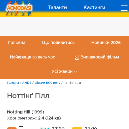
Таланти
Кастинги
Головна
Що подивитись
Новинки 2026
Найкраще за весь час
Випадковий фільм
Усі жанри
Головна
/
AMDB
/
Фільми 1999 року
/
Ноттінґ Гілл
Ноттінґ Гілл
Notting Hill (1999)
Хронометраж:
2:4 (124 хв)
—