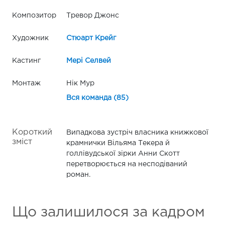
Композитор
Тревор Джонс
Художник
Стюарт Крейг
Кастинг
Мері Селвей
Монтаж
Нік Мур
Вся команда (85)
Короткий
Випадкова зустріч власника книжкової
зміст
крамнички Вільяма Текера й
голлівудської зірки Анни Скотт
перетворюється на несподіваний
роман.
Що залишилося за кадром