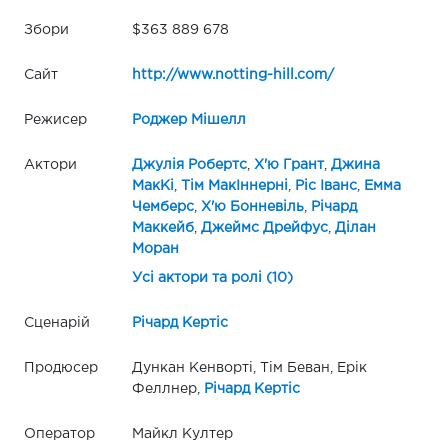
Збори
$363 889 678
Сайт
http://www.notting-hill.com/
Режисер
Роджер Мішелл
Актори
Джулія Робертс
,
Х'ю Грант
,
Джина
МакКі
,
Тім МакІннерні
,
Ріс Іванс
,
Емма
Чемберс
,
Х'ю Бонневіль
,
Річард
Маккейб
,
Джеймс Дрейфус
,
Ділан
Моран
Усі актори та ролі (10)
Сценарій
Річард Кертіс
Продюсер
Дункан Кенворті, Тім Беван, Ерік
Феллнер,
Річард Кертіс
Оператор
Майкл Култер