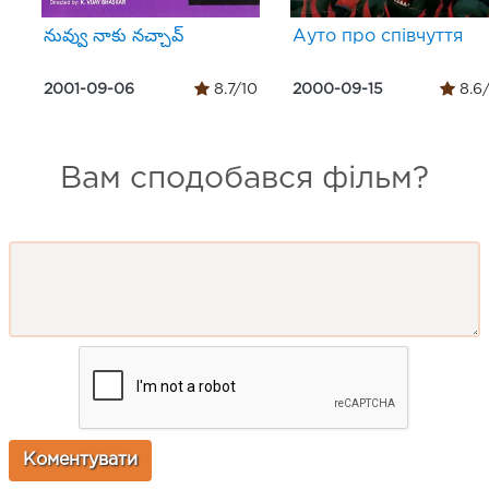
నువ్వు నాకు నచ్చావ్
Ауто про співчуття
2001-09-06
8.7/10
2000-09-15
8.6
Вам сподобався фільм?