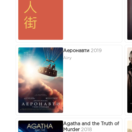
Аеронавти
2019
Airy
Agatha and the Truth of
Murder
2018