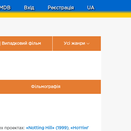
MDB
Вхід
Реєстрація
UA
Випадковий фільм
Усі жанри
Фільмографія
ких проектах:
«Notting Hill» (1999)
,
«Ноттінґ