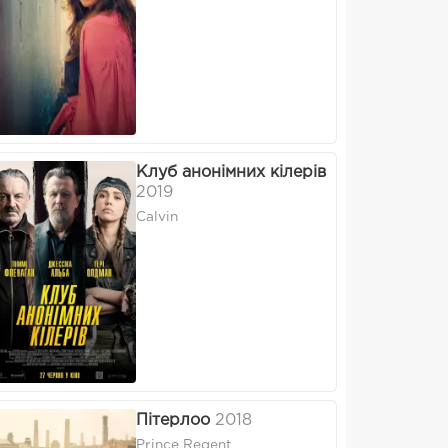
Клуб анонімних кілерів
2019
Calvin
Пітерлоо
2018
Prince Regent