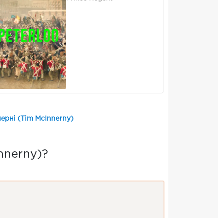
ерні (Tim McInnerny)
nnerny)?