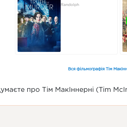
Randolph
Вся фільмографія Тім МакІнн
умаєте про Тім МакІннерні (Tim McI