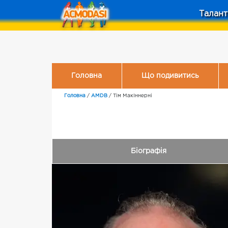
Талант
Головна
Що подивитись
Головна
/
AMDB
/
Тім МакІннерні
Біографія