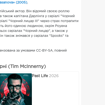
asanova» (2005)
,
глійський актор. Він відомий своєю роллю
 а також капітана Дарлінга у серіалі "Чорний
ріалі "Чорний лицар III" через страх потрапити
бить його єдиною людиною, окрім Роуена
ирьох серіалах "Чорний лицар", а також у
ін також знімався у серіалах "Spooks" та
ліцензована за умовами CC-BY-SA, повний
ні (Tim McInnerny)
Past Life
2026