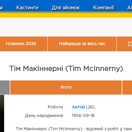
и
Кастинги
Для зйомок
Компанії
A
Новинки 2026
Найкраще за весь час
Тім МакІннерні (Tim McInnerny)
Фото
Роботи
Актор
(26),
День народження
1956-09-18
Тім МакІннерні (Tim McInnerny) - відомий з робіт у та