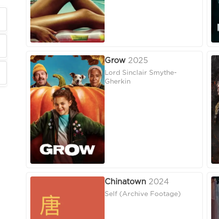
Grow
2025
Lord Sinclair Smythe-
Gherkin
Chinatown
2024
Self (Archive Footage)