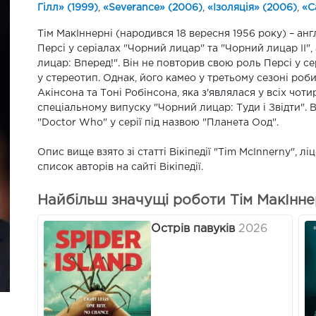
Гілл» (1999)
,
«Severance» (2006)
,
«Ізоляція» (2006)
,
«C
Тім МакІннерні (народився 18 вересня 1956 року) – ан
Персі у серіалах "Чорний лицар" та "Чорний лицар II",
лицар: Вперед!". Він не повторив свою роль Персі у се
у стереотип. Однак, його камео у третьому сезоні ро
Акінсона та Тоні Робінсона, яка з'являлася у всіх чот
спеціальному випуску "Чорний лицар: Туди і Звідти". В
"Doctor Who" у серії під назвою "Планета Оод".
Опис вище взято зі статті Вікіпедії "Tim McInnerny", 
список авторів на сайті Вікіпедії.
Найбільш значущі роботи Тім МакІннер
Острів павуків
2026