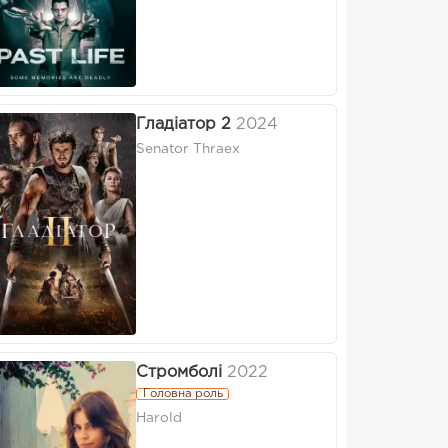
Гладіатор 2
2024
Senator Thraex
Стромболі
2022
Головна роль
Harold