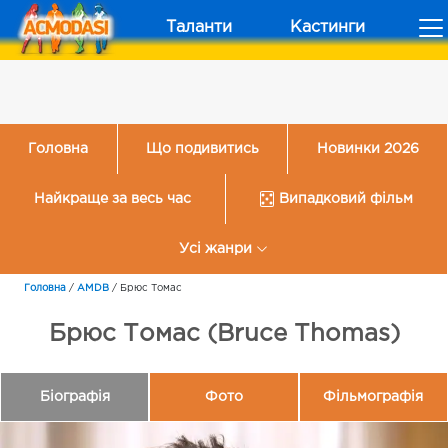
Таланти
Кастинги
Головна
Що подивитись
Новинки 2026
Найкраще за весь час
Випадковий фільм
Усі жанри
Головна
/
AMDB
/
Брюс Томас
Брюс Томас (Bruce Thomas)
Біографія
Фото
Фільмографія