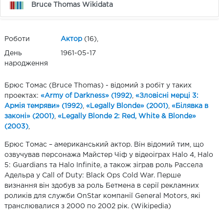
Bruce Thomas Wikidata
Роботи
Актор
(16),
День
1961-05-17
народження
Брюс Томас (Bruce Thomas) - відомий з робіт у таких
проектах:
«Army of Darkness» (1992)
,
«Зловісні мерці 3:
Армія темряви» (1992)
,
«Legally Blonde» (2001)
,
«Білявка в
законі» (2001)
,
«Legally Blonde 2: Red, White & Blonde»
(2003)
,
Брюс Томас – американський актор. Він відомий тим, що
озвучував персонажа Майстер Чіф у відеоіграх Halo 4, Halo
5: Guardians та Halo Infinite, а також зіграв роль Рассела
Адельра у Call of Duty: Black Ops Cold War. Перше
визнання він здобув за роль Бетмена в серії рекламних
роликів для служби OnStar компанії General Motors, які
транслювалися з 2000 по 2002 рік. (Wikipedia)