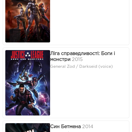
Ліга справедливості: Боги і
монстри
2015
General Zod / Darkseid (voice)
Син Бетмена
2014