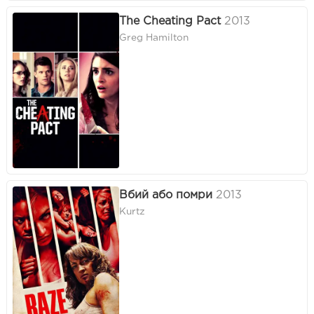
The Cheating Pact
2013
Greg Hamilton
Вбий або помри
2013
Kurtz