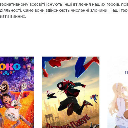
тернативному всесвіті існують інші втілення наших героїв, по
 діяльності. Саме вони здійснюють численні злочини. Наші геро
кати винних.