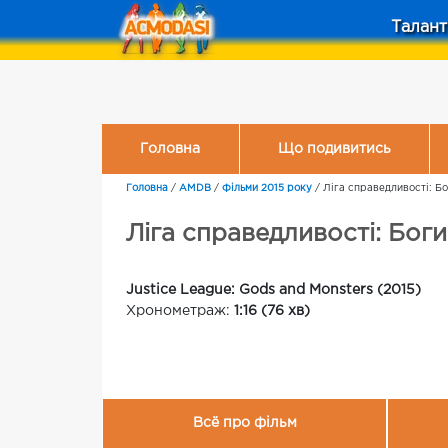
Талант
Головна
Що подивитись
Головна
/
AMDB
/
Фільми 2015 року
/
Ліга справедливості: Бо
Ліга справедливості: Боги
Justice League: Gods and Monsters (2015)
Хронометраж:
1:16 (76 хв)
Всё про фільм