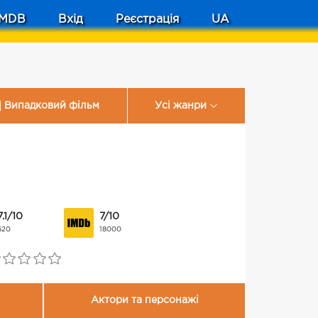
MDB
Вхід
Реєстрація
UA
Випадковий фільм
Усі жанри
7.1/10
7/10
620
18000
Актори та персонажі