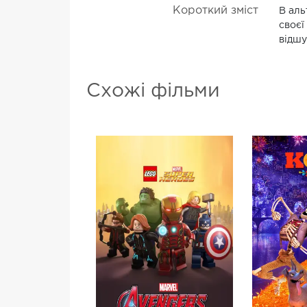
Короткий зміст
В аль
своєї
відшу
Схожі фільми