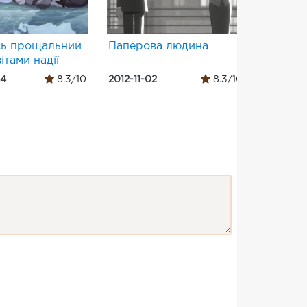
ь прощальний
Паперова людина
劇場版 
ітами надії
よ永遠
24
8.3/10
2012-11-02
8.3/10
2013-07