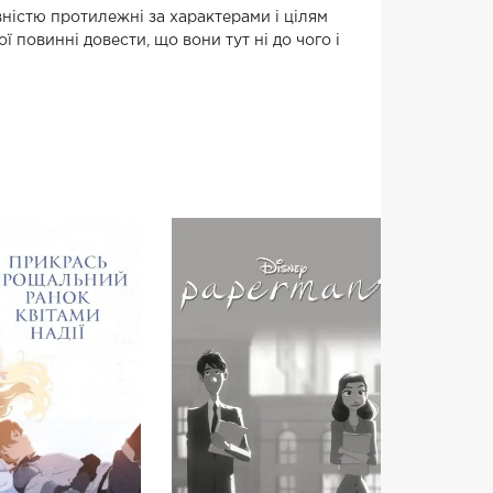
вністю протилежні за характерами і цілям
ї повинні довести, що вони тут ні до чого і