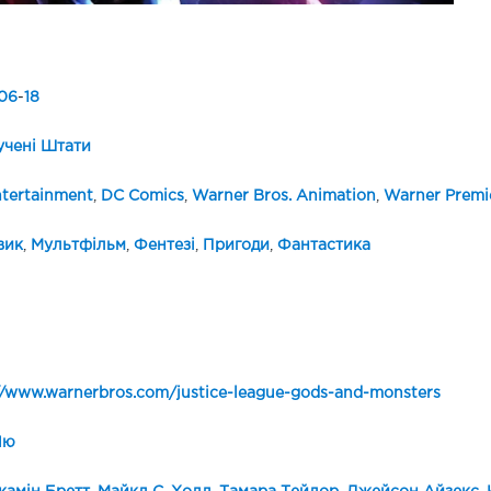
06
-
18
чені Штати
tertainment
,
DC Comics
,
Warner Bros. Animation
,
Warner Premi
вик
,
Мультфільм
,
Фентезі
,
Пригоди
,
Фантастика
//www.warnerbros.com/justice-league-gods-and-monsters
Лю