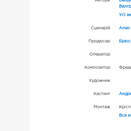
Актори
Бендж
Валг
Усі а
Сценарій
Алан 
Продюсер
Брюс
Оператор
Композитор
Фреде
Художник
Кастинг
Андр
Монтаж
Кріст
Вся к