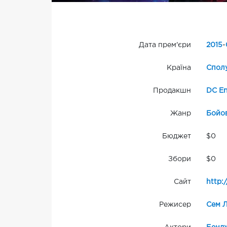
Дата прем'єри
2015
-
Країна
Сполу
Продакшн
DC En
Жанр
Бойо
Бюджет
$0
Збори
$0
Сайт
http:
Режисер
Сем 