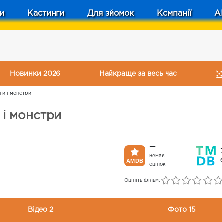
и
Кастинги
Для зйомок
Компанії
A
Новинки 2026
Найкраще за весь час
ги і монстри
 і монстри
—
немає
оцінок
Оцініть фільм:
Відео 2
Фото 15