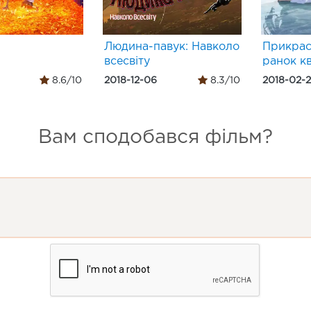
Людина-павук: Навколо
Прикрас
всесвіту
ранок кв
8.6/10
2018-12-06
8.3/10
2018-02-
Вам сподобався фільм?