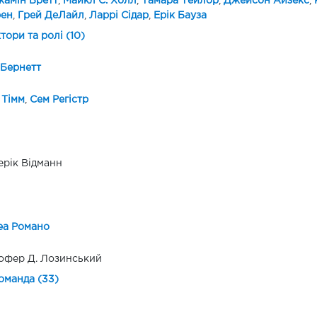
амін Бретт
,
Майкл С. Холл
,
Тамара Тейлор
,
Джейсон Айзекс
,
рен
,
Грей ДеЛайл
,
Ларрі Сідар
,
Ерік Бауза
ктори та ролі (10)
Бернетт
 Тімм
,
Сем Регістр
рік Відманн
еа Романо
офер Д. Лозинський
оманда (33)