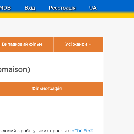
MDB
Вхід
Реєстрація
UA
Випадковий фільм
Усі жанри
emaison)
Фільмографія
відомий з робіт у таких проектах:
«The First