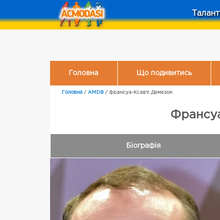
Талант
Головна
Що подивитись
Головна
/
AMDB
/
Франсуа-Ксав'є Демезон
Франсуа
Біографія