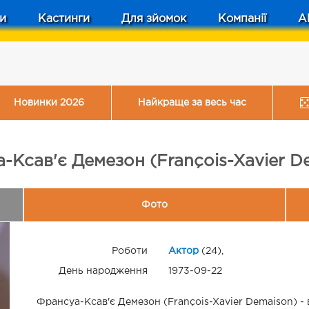
и
Кастинги
Для зйомок
Компанії
A
Новинки 2026
Найкраще за весь час
-Ксав'є Демезон (François-Xavier D
Фото
Роботи
Актор
(24),
День народження
1973-09-22
Франсуа-Ксав'є Демезон (François-Xavier Demaison) - 