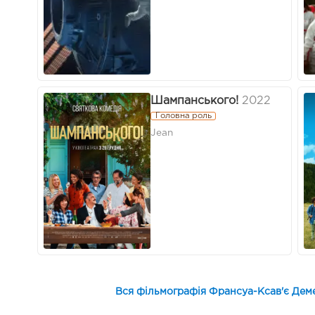
Шампанського!
2022
Головна роль
Jean
Вся фільмографія Франсуа-Ксав'є Деме