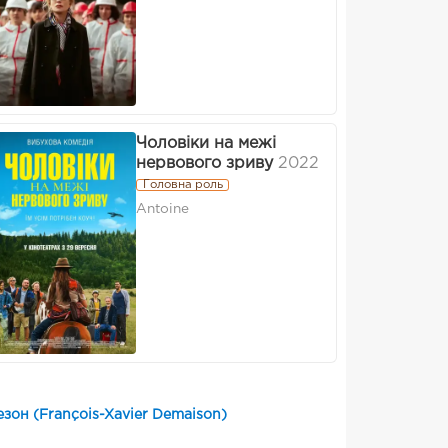
Чоловіки на межі
нервового зриву
2022
Головна роль
Antoine
зон (François-Xavier Demaison)