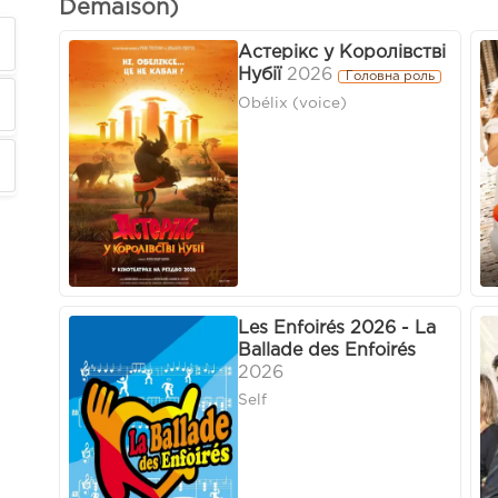
Demaison)
Астерікс у Королівстві
Нубії
2026
Головна роль
Obélix (voice)
Les Enfoirés 2026 - La
Ballade des Enfoirés
2026
Self