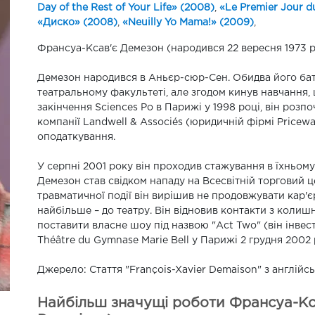
Day of the Rest of Your Life» (2008)
,
«Le Premier Jour du
«Диско» (2008)
,
«Neuilly Yo Mama!» (2009)
,
Франсуа-Ксав'є Демезон (народився 22 вересня 1973 р
Демезон народився в Аньєр-сюр-Сен. Обидва його бат
театральному факультеті, але згодом кинув навчання,
закінчення Sciences Po в Парижі у 1998 році, він розп
компанії Landwell & Associés (юридичній фірмі Price
оподаткування.
У серпні 2001 року він проходив стажування в їхньому
Демезон став свідком нападу на Всесвітній торговий цен
травматичної події він вирішив не продовжувати кар'є
найбільше – до театру. Він відновив контакти з колиш
поставити власне шоу під назвою "Act Two" (він інвест
Théâtre du Gymnase Marie Bell у Парижі 2 грудня 2002 
Джерело: Стаття "François-Xavier Demaison" з англійськ
Найбільш значущі роботи Франсуа-Кса