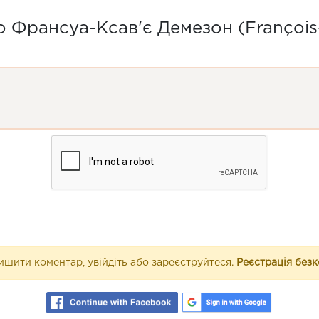
 Франсуа-Ксав'є Демезон (François
шити коментар, увійдіть або зареєструйтеся.
Реєстрація без