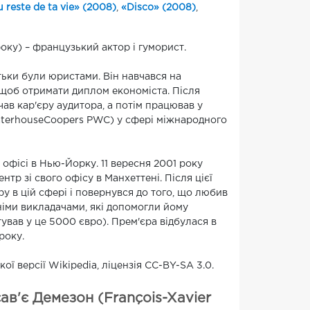
 reste de ta vie» (2008)
,
«Disco» (2008)
,
оку) – французький актор і гуморист.
ьки були юристами. Він навчався на
 щоб отримати диплом економіста. Після
очав кар'єру аудитора, а потім працював у
waterhouseCoopers PWC) у сфері міжнародного
 офісі в Нью-Йорку. 11 вересня 2001 року
тр зі свого офісу в Манхеттені. Після цієї
ру в цій сфері і повернувся до того, що любив
німи викладачами, які допомогли йому
ував у це 5000 євро). Прем'єра відбулася в
року.
ої версії Wikipedia, ліцензія CC-BY-SA 3.0.
в'є Демезон (François-Xavier