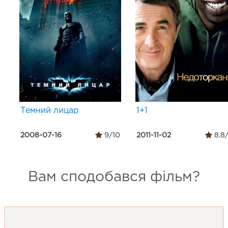
Темний лицар
1+1
2008-07-16
9/10
2011-11-02
8.8
Вам сподобався фільм?