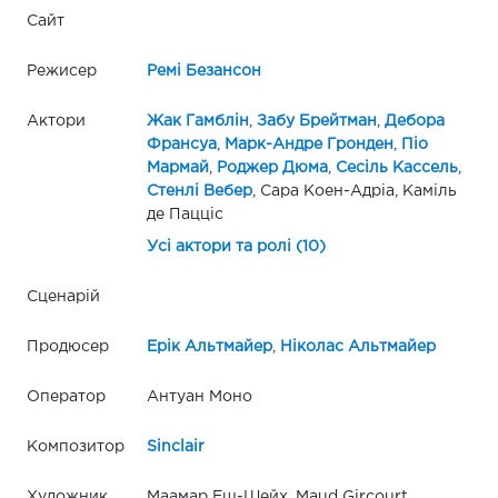
Сайт
Режисер
Ремі Безансон
Актори
Жак Гамблін
,
Забу Брейтман
,
Дебора
Франсуа
,
Марк-Андре Гронден
,
Піо
Мармай
,
Роджер Дюма
,
Сесіль Кассель
,
Стенлі Вебер
, Сара Коен-Адріа, Каміль
де Пацціс
Усі актори та ролі (10)
Сценарій
Продюсер
Ерік Альтмайер
,
Ніколас Альтмайер
Оператор
Антуан Моно
Композитор
Sinclair
Художник
Маамар Еш-Шейх, Maud Gircourt