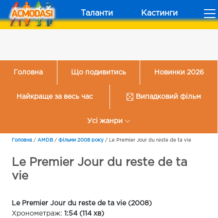
Таланти
Кастинги
Головна
Що подивитись
Новинки 2026
Найкраще за весь час
Випадковий фільм
Усі жанри
Головна
/
AMDB
/
Фільми 2008 року
/
Le Premier Jour du reste de ta vie
Le Premier Jour du reste de ta
vie
Le Premier Jour du reste de ta vie (2008)
Хронометраж:
1:54 (114 хв)