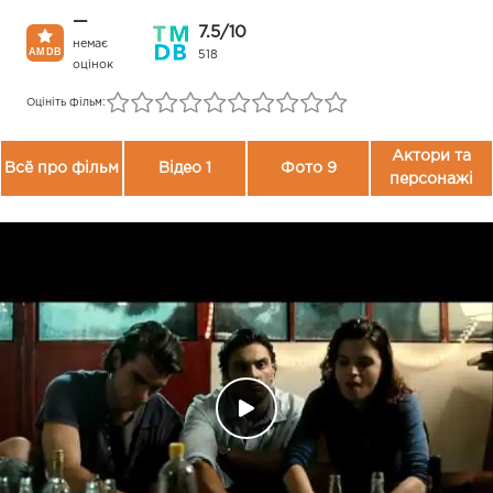
—
7.5/10
немає
518
оцінок
Оцініть фільм:
Актори та
Всё про фільм
Відео 1
Фото 9
персонажі