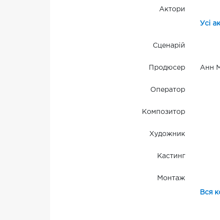
Актори
Усі а
Сценарій
Продюсер
Анн 
Оператор
Композитор
Художник
Кастинг
Монтаж
Вся к