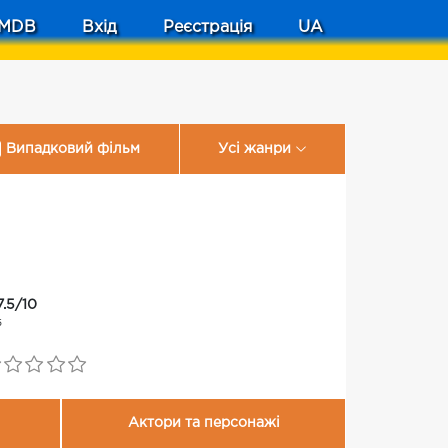
MDB
Вхід
Реєстрація
UA
Випадковий фільм
Усі жанри
7.5/10
5
Актори та персонажі