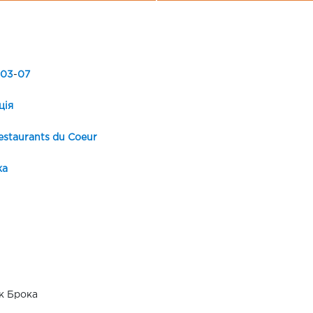
03
-
07
ція
estaurants du Coeur
ка
к Брока