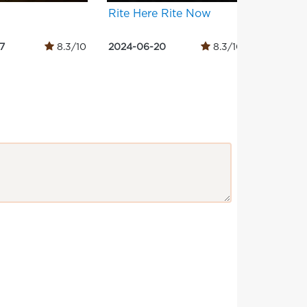
Rite Here Rite Now
Music b
7
8.3/10
2024-06-20
8.3/10
2024-11-