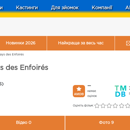
и
Кастинги
Для зйомок
Компанії
A
Новинки 2026
Найкраще за весь час
ays des Enfoirés
s des Enfoirés
5)
—
немає
оцінок
Оцініть фільм:
Відео 0
Фото 9