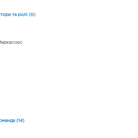
ктори та ролі (0)
Маркассюс
оманда (14)