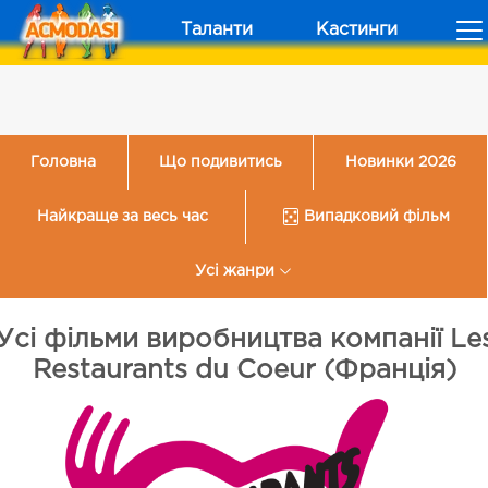
Таланти
Кастинги
Головна
Що подивитись
Новинки 2026
Найкраще за весь час
Випадковий фільм
Усі жанри
Усі фільми виробництва компанії Le
Restaurants du Coeur (Франція)